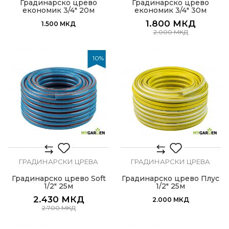
Градинарско црево
Градинарско црево
економик 3/4" 20м
економик 3/4" 30м
1.800
МКД
1.500
МКД
2.000
МКД
10
%
ГРАДИНАРСКИ ЦРЕВА
ГРАДИНАРСКИ ЦРЕВА
Градинарско црево Soft
Градинарско црево Плус
1/2" 25м
1/2" 25м
2.430
МКД
2.000
МКД
2.700
МКД