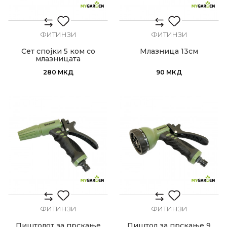
ФИТИНЗИ
ФИТИНЗИ
Сет спојки 5 ком со
Млазница 13см
млазницата
280
МКД
90
МКД
ФИТИНЗИ
ФИТИНЗИ
Пиштолот за прскање
Пиштол за прскање 9