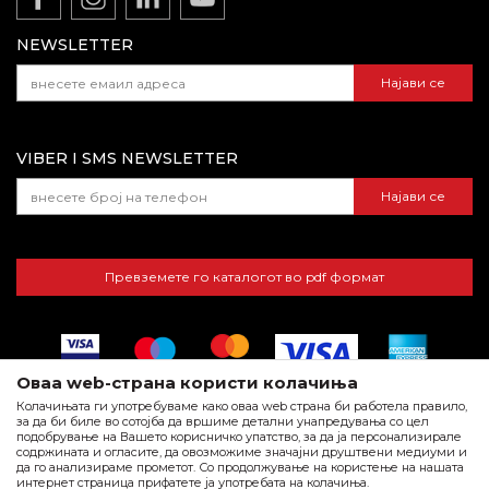
Информации за компанијата:
Како да купите - Начин на плаќање
Матичен број:
6880355
NEWSLETTER
Испорака
ЕДБ:
МК4080013537931
Тековна сметка:
210-0688035501-27 НЛБ Тутунска
Право на откажување и рекламации
Најави се
Банка АД
Најчести прашања
VIBER I SMS NEWSLETTER
Најави се
Превземете го каталогот во pdf формат
Оваа web-страна користи колачиња
Колачињата ги употребуваме како оваа web страна би работела правило,
за да би биле во сотојба да вршиме детални унапредувања со цел
подобрување на Вашето корисничко упатство, за да ја персонализирале
содржината и огласите, да овозможиме значајни друштвени медиуми и
да го анализираме прометот. Со продолжување на користење на нашата
Настојуваме да бидеме по прецизни во описот на производите,
интернет страница прифатете ја употребата на колачиња.