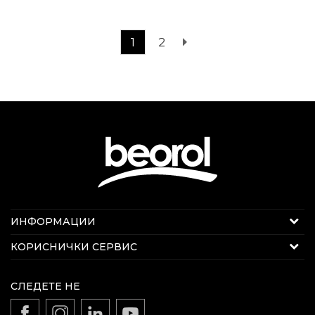
1
2
Интернет продажба
ИНФОРМАЦИИ
Е-меил:
beorolshop@beorol.mk
За нас
КОРИСНИЧКИ СЕРВИС
Телефон:
078 289 722
Вести
Секој работен ден 08 - 20 ч.
Услови на продажба
Вработување
СЛЕДЕТЕ НЕ
Откажување од одговорност
Каталози и брошури
Политика на приватност