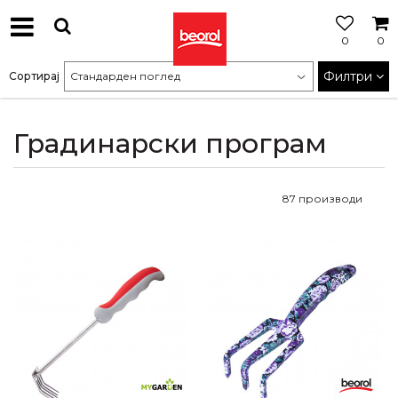
0
0
МОЖНОСТ
ЗА
Филтри
Сортирај
БЕСПЛАТНА
ИСПОРАКА
Градинарски програм
87
производи