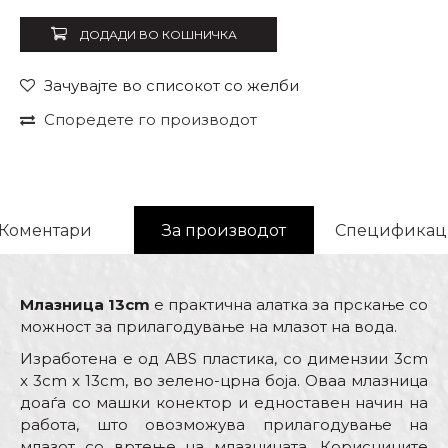
ДОДАДИ ВО КОШНИЧКА
Зачувајте во списокот со желби
Споредете го производот
Коментари
За производот
Спецификац
Млазница 13cm
е практична алатка за прскање со
можност за прилагодување на млазот на вода.
Изработена е од ABS пластика, со димензии 3cm
x 3cm x 13cm, во зелено-црна боја. Оваа млазница
доаѓа со машки конектор и едноставен начин на
работа, што овозможува прилагодување на
млазот со вртење на млазницата. Корисниците