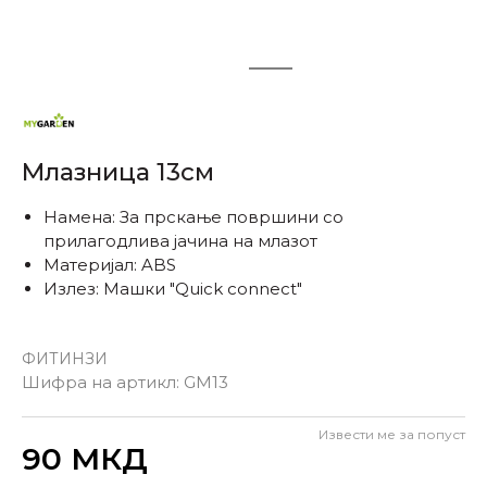
1
2
Млазница 13см
Намена: За прскање површини со
прилагодлива јачина на млазот
Материјал: ABS
Излез: Машки "Quick connect"
ФИТИНЗИ
Шифра на артикл:
GM13
Извести ме за попуст
Внеси количина
90
МКД