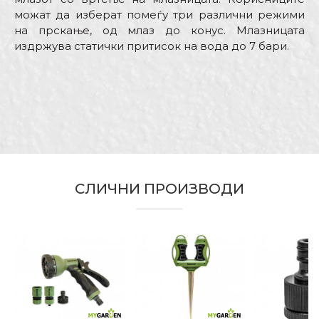
можат да изберат помеѓу три различни режими
на прскање, од млаз до конус. Млазницата
издржува статички притисок на вода до 7 бари.
Карактеристика
Вредност
Име/Прекар
Kатегорија
Фитинзи
Бренд
My Garden
Е-меил
Димензија
13cm
Занает
Градинари, Хоби
СЛИЧНИ ПРОИЗВОДИ
Излез
Машки “quick connect”
Порака
Материјал
АБС