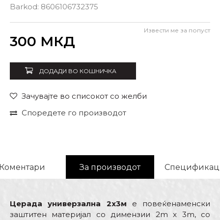
Barkod:
8606106732375
Извести ме за попуст
Внеси количина
300
МКД
ДОДАДИ ВО КОШНИЧКА
Зачувајте во списокот со желби
Споредете го производот
Коментари
За производот
Спецификац
Церада универзална 2x3м
е повеќенаменски
заштитен материјал со димензии 2m x 3m, со