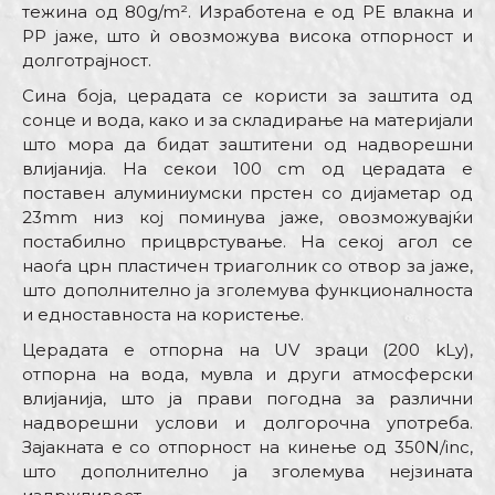
тежина од 80g/m². Изработена е од PE влакна и
PP јаже, што ѝ овозможува висока отпорност и
долготрајност.
Сина боја, церадата се користи за заштита од
сонце и вода, како и за складирање на материјали
што мора да бидат заштитени од надворешни
влијанија. На секои 100 cm од церадата е
поставен алуминиумски прстен со дијаметар од
23mm низ кој поминува јаже, овозможувајќи
постабилно прицврстување. На секој агол се
наоѓа црн пластичен триаголник со отвор за јаже,
што дополнително ја зголемува функционалноста
и едноставноста на користење.
Церадата е отпорна на UV зраци (200 kLy),
отпорна на вода, мувла и други атмосферски
влијанија, што ја прави погодна за различни
надворешни услови и долгорочна употреба.
Зајакната е со отпорност на кинење од 350N/inc,
што дополнително ја зголемува нејзината