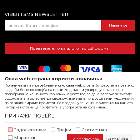
Најчести прашања
VIBER I SMS NEWSLETTER
Најави се
Превземете го каталогот во pdf формат
Оваа web-страна користи колачиња
Колачињата ги употребуваме како оваа web страна би работела правило,
за да би биле во сотојба да вршиме детални унапредувања со цел
подобрување на Вашето корисничко упатство, за да ја персонализирале
содржината и огласите, да овозможиме значајни друштвени медиуми и
да го анализираме прометот. Со продолжување на користење на нашата
Настојуваме да бидеме по прецизни во описот на производите,
интернет страница прифатете ја употребата на колачиња.
Церада универзална 2x3м
прикажувањето на слики и самите цена, но не можеме да
ПРИКАЖИ ПОВЕЌЕ
гарантираме дека сите информации се комплетни и без грешка.
Церади
Сите артикли прикажани на сајтот се дел од нашата понуда и тоа
не подразбира дека се достапни во секој момент.
300
Задолжителни
Трајни
Статистика
beorol.mk
NB SOFT
©2026
, Изработено од
. Сите права
Маркетинг
Се согласувам
Saznaj više