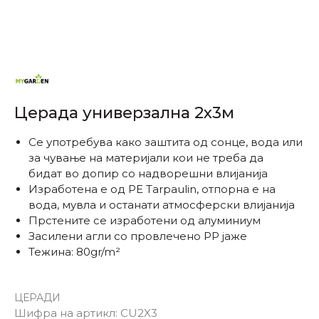
Церада универзална 2x3м
Се употребува како заштита од сонце, вода или
за чување на материјали кои не треба да
бидат во допир со надворешни влијанија
Изработена е од PE Tarpaulin, отпорна е на
вода, мувла и останати атмосферски влијанија
Прстените се изработени од алуминиум
Засилени агли со провлечено PP jaже
Тежина: 80gr/m²
ЦЕРАДИ
Шифра на артикл:
CU2X3