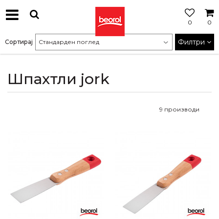
0
0
МОЖНОСТ
ЗА
Филтри
Сортирај
БЕСПЛАТНА
ИСПОРАКА
Шпахтли jork
9
производи