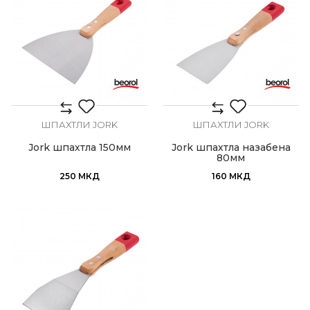
ШПАХТЛИ JORK
ШПАХТЛИ JORK
Jork шпахтла 150мм
Jork шпахтла назабена
80мм
250
МКД
160
МКД