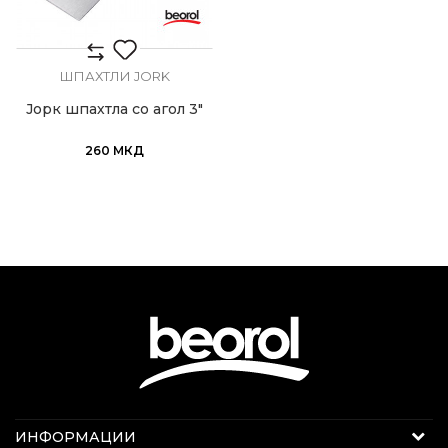
ШПАХТЛИ JORK
Јорк шпахтла со агол 3"
260
МКД
Интернет продажба
ИНФОРМАЦИИ