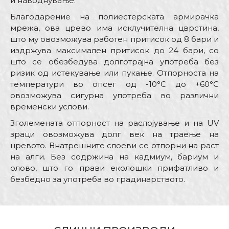
и наводнување.
Благодарение на полиестерската армирачка
мрежа, ова црево има исклучителна цврстина,
што му овозможува работен притисок од 8 бари и
издржува максимален притисок до 24 бари, со
што се обезбедува долготрајна употреба без
ризик од истекување или пукање. Отпорноста на
температури во опсег од -10°C до +60°C
овозможува сигурна употреба во различни
временски услови.
Зголемената отпорност на раслојување и на UV
зраци овозможува долг век на траење на
цревото. Внатрешните слоеви се отпорни на раст
на алги. Без содржина на кадмиум, бариум и
олово, што го прави еколошки прифатливо и
безбедно за употреба во градинарството.
Карактеристика
Вредност
Име/Прекар
Kатегорија
Градинарски црева