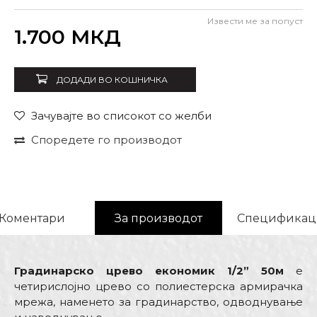
Извести ме за попуст
Внеси количина
1.700
МКД
ДОДАДИ ВО КОШНИЧКА
Зачувајте во списокот со желби
Споредете го производот
Коментари
За производот
Спецификац
Градинарско црево економик 1/2” 50м
е
четирислојно црево со полиестерска армирачка
мрежа, наменето за градинарство, одводнување