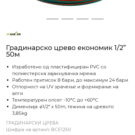
1
2
3
4
5
Градинарско црево економик 1/2”
50м
Изработено од пластифициран PVC со
полиестерска зајакнувачка мрежа
Работен притисок 8 бари, до максимум 24 бари
Отпорност на UV зрачење и формирање на
алги
Температурен опсег -10°C до +60°C
Димензија: ø1/2" x 50m, тежина на цревото
3,85kg
ГРАДИНАРСКИ ЦРЕВА
Шифра на артикл:
BCE1250