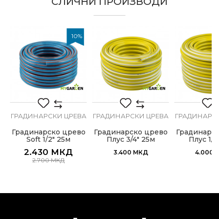
СЛИЧНИ ПРОИЗВОДИ
Боја
Зелена
Е-меил
Бренд
My Garden
10
%
Димензија
ø1/2” x 50m
Занает
Градинари, Хоби
Порака
Намена
Црево за градина
А
ГРАДИНАРСКИ ЦРЕВА
ГРАДИНАРСКИ ЦРЕВА
ГРАДИНАРС
о
Градинарско црево
Градинарско црево
Градинарс
,
Soft 1/2" 25м
Плус 3/4" 25м
Плус 1/2
ИСПРАТИ
2.430
МКД
3.400
МКД
4.000
2.700
МКД