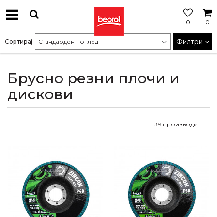
0
0
МОЖНОСТ
ЗА
Филтри
Сортирај
БЕСПЛАТНА
ИСПОРАКА
Брусно резни плочи и
дискови
39
производи