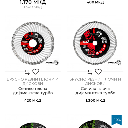
1.170
МКД
400
МКД
1.300
МКД
БРУСНО РЕЗНИ ПЛОЧИ И
БРУСНО РЕЗНИ ПЛОЧИ И
ДИСКОВИ
ДИСКОВИ
Сечило плоча
Сечило плоча
дијамантска турбо
дијамантска турбо
ø125мм
ø230мм
420
МКД
1.300
МКД
10
%