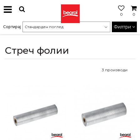
0
0
МОЖНОСТ
ЗА
Филтри
Сортирај
БЕСПЛАТНА
ИСПОРАКА
Стреч фолии
3
производи