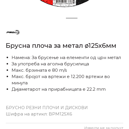
1
2
Брусна плоча за метал ø125x6мм
Намена: За брусење на елементи од црн метал
За употреба на аголна брусилица
Макс. брзината е 80 m/s
Макс. бројот на вртежи е 12.200 вртежи во
минута
Дијаметарот на прирабницата е 22.2 mm
БРУСНО РЕЗНИ ПЛОЧИ И ДИСКОВИ
Шифра на артикл:
BPM125X6
Извести ме за попуст