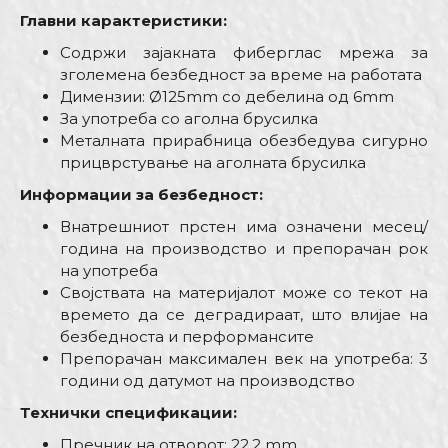
Главни карактеристики:
Содржи зајакната фиберглас мрежа за
зголемена безбедност за време на работата
Димензии: Ø125mm со дебелина од 6mm
За употреба со аголна брусилка
Металната прирабница обезбедува сигурно
прицврстување на аголната брусилка
Информации за безбедност:
Внатрешниот прстен има означени месец/
година на производство и препорачан рок
на употреба
Својствата на материјалот може со текот на
времето да се деградираат, што влијае на
безбедноста и перформансите
Препорачан максимален век на употреба: 3
години од датумот на производство
Технички спецификации:
Пречник на отворот: 22,2 mm