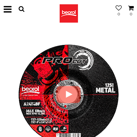
0
0
МОЖНОСТ
ЗА
БЕСПЛАТНА
ИСПОРАКА