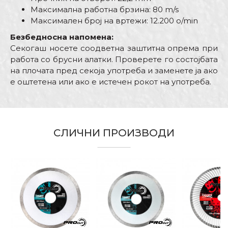
Максимална работна брзина: 80 m/s
Максимален број на вртежи: 12.200 o/min
Безбедносна напoмена:
Секогаш носете соодветна заштитна опрема при
работа со брусни алатки. Проверете го состојбата
на плочата пред секоја употреба и заменете ја ако
е оштетена или ако е истечен рокот на употреба.
Карактеристика
Вредност
Име/Прекар
Брусно резни плочи и
Kатегорија
дискови
СЛИЧНИ ПРОИЗВОДИ
Е-меил
Бренд
PROcut
Димензија
ø125mm x 6mm
Занает
Бравари, Заварувачи
Порака
Намена
Брусна плоча за метал