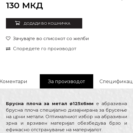
Внеси количина
130
МКД
ДОДАДИ ВО КОШНИЧКА
Зачувајте во списокот со желби
Споредете го производот
Коментари
За производот
Спецификац
Брусна плоча за метал ø125x6мм
е абразивна
брусна плоча специјално дизајнирана за брусење
на црни метали. Оптималниот избор на абразивни
зрна и врзивен материјал обезбедува брзо и
ефикасно отстранување на материјалот.