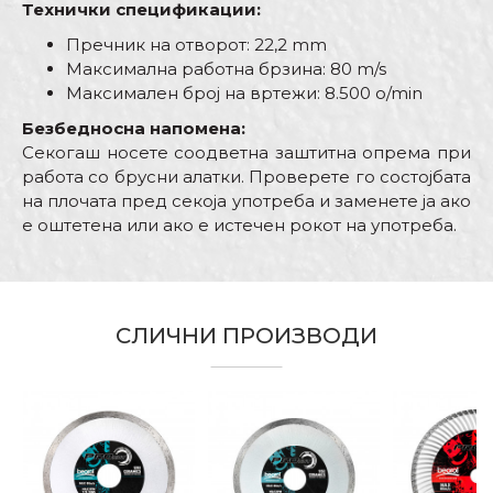
Технички спецификации:
Пречник на отворот: 22,2 mm
Максимална работна брзина: 80 m/s
Максимален број на вртежи: 8.500 o/min
Безбедносна напoмена:
Секогаш носете соодветна заштитна опрема при
работа со брусни алатки. Проверете го состојбата
на плочата пред секоја употреба и заменете ја ако
е оштетена или ако е истечен рокот на употреба.
Карактеристика
Вредност
Име/Прекар
Брусно резни плочи и
Kатегорија
дискови
СЛИЧНИ ПРОИЗВОДИ
Е-меил
Бренд
PROcut
Димензија
ø180mm x 6mm
Занает
Бравари, Заварувачи
Порака
Намена
Брусна плоча за метал