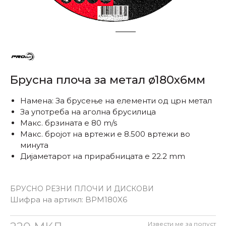
1
2
Брусна плоча за метал ø180x6мм
Намена: За брусење на елементи од црн метал
За употреба на аголна брусилица
Макс. брзината е 80 m/s
Макс. бројот на вртежи е 8.500 вртежи во
минута
Дијаметарот на прирабницата е 22.2 mm
БРУСНО РЕЗНИ ПЛОЧИ И ДИСКОВИ
Шифра на артикл:
BPM180X6
Извести ме за попуст