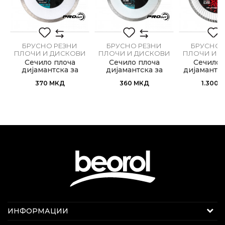
БРУСНО РЕЗНИ
БРУСНО РЕЗНИ
БРУСНО 
И
ПЛОЧИ И ДИСКОВИ
ПЛОЧИ И ДИСКОВИ
ПЛОЧИ И 
Сечило плоча
Сечило плоча
Сечило 
дијамантска за
дијамантска за
дијамантск
ИСПРАТИ
керамика ø125мм
керамика ø115мм
ø230
370
МКД
360
МКД
1.300
Интернет продажба
ИНФОРМАЦИИ
Е-меил:
beorolshop@beorol.mk