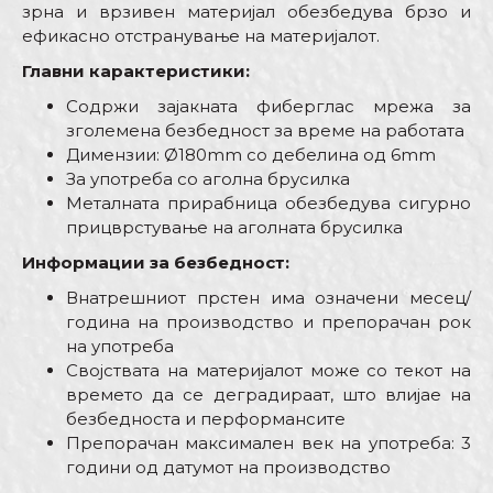
зрна и врзивен материјал обезбедува брзо и
ефикасно отстранување на материјалот.
Главни карактеристики:
Содржи зајакната фиберглас мрежа за
зголемена безбедност за време на работата
Димензии: Ø180mm со дебелина од 6mm
За употреба со аголна брусилка
Металната прирабница обезбедува сигурно
прицврстување на аголната брусилка
Информации за безбедност:
Внатрешниот прстен има означени месец/
година на производство и препорачан рок
на употреба
Својствата на материјалот може со текот на
времето да се деградираат, што влијае на
безбедноста и перформансите
Препорачан максимален век на употреба: 3
години од датумот на производство