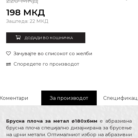
220
МКД
198
МКД
Внеси количина
Заштеда:
22
МКД
ДОДАДИ ВО КОШНИЧКА
Зачувајте во списокот со желби
Споредете го производот
Коментари
За производот
Спецификац
Брусна плоча за метал ø180x6мм
е абразивна
брусна плоча специјално дизајнирана за брусење
на црни метали. Оптималниот избор на абразивни