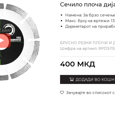
Сечило плоча диј
Намена: За брзо сечење 
Макс. број на вртежи: 1
Дијаметарот на прираб
БРУСНО РЕЗНИ ПЛОЧИ И 
Шифра на артикл:
RPDS115
Внеси количина
400
МКД
ДОДАДИ ВО КОШН
Зачувајте во списокот 