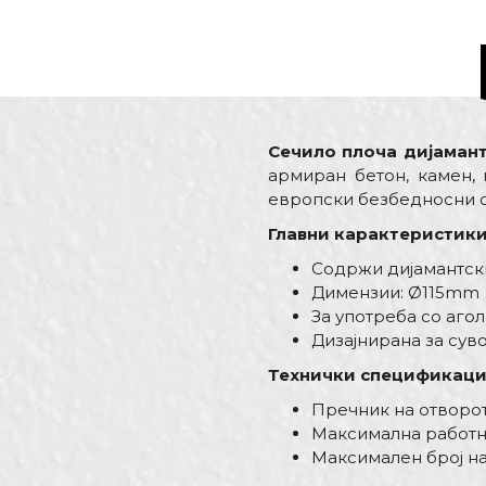
Сечило плоча дијамант
армиран бетон, камен,
европски безбедносни с
Главни карактеристики
Содржи дијамантск
Димензии: Ø115mm
За употреба со аго
Дизајнирана за сув
Технички спецификаци
Пречник на отворот
Максимална работна
Максимален број на 