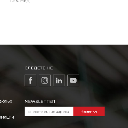
1.300
МКД
СЛЕДЕТЕ НЕ
лаќање
NEWSLETTER
Најави се
амации