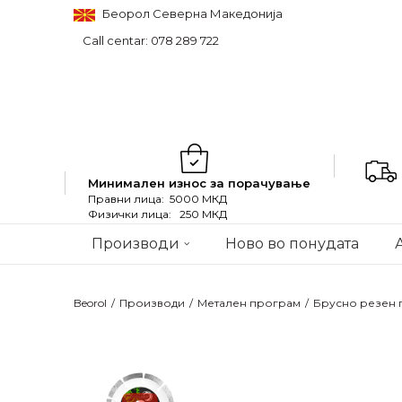
Беорол Северна Македонија
Call centar: 078 289 722
Минимален износ за порачување
Правни лица: 5000 МКД
Физички лица: 250 МКД
Производи
Ново во понудата
Beorol
Производи
Метален програм
Брусно резен