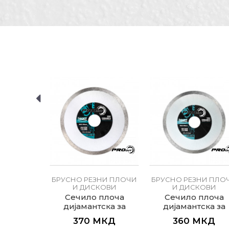
Карактеристика
Вре
Име/Прекар
Kатегорија
Бру
Бренд
PRO
Димензија
ø115
Порака
Вод
Занает
Фас
Намена
Диј
Тип
Диј
ИСПРАТИ
НИ ПЛОЧИ
БРУСНО РЕЗНИ ПЛОЧИ
БРУСНО РЕЗНИ ПЛО
КОВИ
И ДИСКОВИ
И ДИСКОВИ
лоча за
Сечило плоча
Сечило плоча
15x3мм
дијамантска за
дијамантска за
керамика ø125мм
керамика ø115м
КД
370
МКД
360
МКД