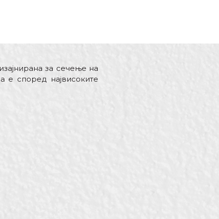
изајнирана за сечење на
а е според највисоките