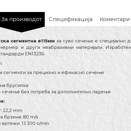
За производот
Спецификација
Коментари
ска сегментна ø115мм
за суво сечење е специјално д
 мермер и други неабразивни материјали. Изработен
тандарди EN13236.
:
и сегменти за прецизно и ефикасно сечење
лна брусилка
о сечење без потреба за дополнително ладење
и:
: 22,2 mm
 брзина: 80 m/s
вртежи: 13.300 o/min