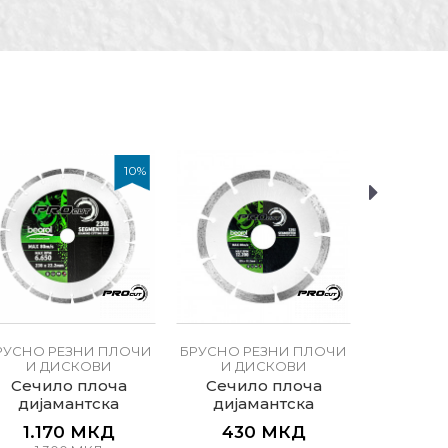
ци, Керамичари,
10
%
РУСНО РЕЗНИ ПЛОЧИ
БРУСНО РЕЗНИ ПЛОЧИ
БРУСНО 
И ДИСКОВИ
И ДИСКОВИ
И Д
Сечило плоча
Сечило плоча
Сечило
дијамантска
дијамантска
метал
егментна ø230мм
сегментна ø125мм
1.170
МКД
430
МКД
4