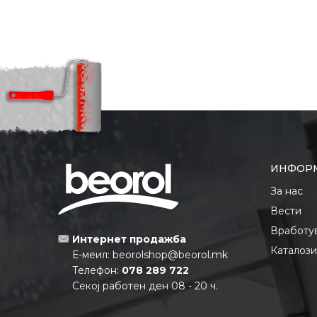
ИНФОР
За нас
Вести
Вработу
Интернет продажба
Каталоз
Е-меил:
beorolshop@beorol.mk
Телефон:
078 289 722
Секој работен ден 08 - 20 ч.