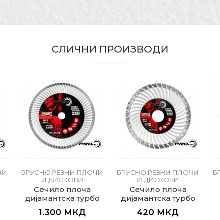
дност
Е-меил
сно резни плочи и дискови
cut
СЛИЧНИ ПРОИЗВОДИ
 x 7,0mm
оинсталатери, Гипсари, Ѕидари, Изолатори, Каменорез
адери
амантска резна плоча за фино резање на керамика
амантска
ЧИ
БРУСНО РЕЗНИ ПЛОЧИ
БРУСНО РЕЗНИ ПЛОЧИ
Б
И ДИСКОВИ
И ДИСКОВИ
Сечило плоча
Сечило плоча
дијамантска турбо
дијамантска турбо
м
ø230мм
ø125мм
с
1.300
МКД
420
МКД