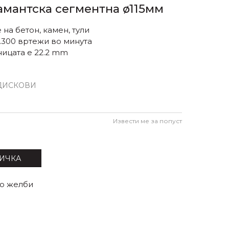
амантска сегментна ø115мм
на бетон, камен, тули
3.300 вртежи во минута
ницата е 22.2 mm
ДИСКОВИ
Извести ме за попуст
ИЧКА
со желби