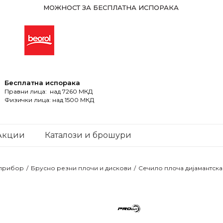
МОЖНОСТ ЗА БЕСПЛАТНА ИСПОРАКА
Бесплатна испорака
Правни лица: над 7260 МКД
Физички лица: над 1500 МКД
Акции
Каталози и брошури
 прибор
Брусно резни плочи и дискови
Сечило плоча дијамантска