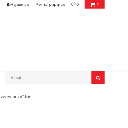
Најави се
Регистрирај се
0
0
Барај
 сегментна ø115мм