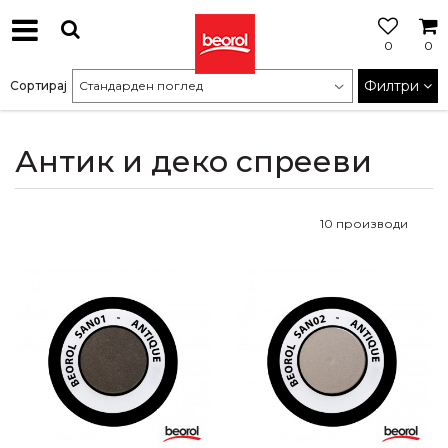
0
0
МОЖНОСТ
ЗА
Филтри
Сортирај
БЕСПЛАТНА
ИСПОРАКА
Антик и деко спрееви
10
производи