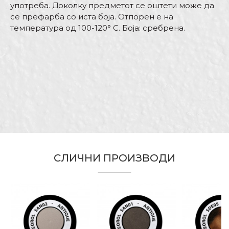
употреба. Доколку предметот се оштети може да
се префарба со иста боја. Отпорен е на
температура од 100-120° С. Боја: сребрена.
Карактеристика
Вредност
Име/Прекар
Kатегорија
Антик и деко спрееви
Боја
Сребрена
Е-меил
Бренд
Беорол
Бравари, Заварувачи,
Лакери, Махничари, Молери
Занает
и фарбари, Монтери,
Порака
Столари, Тапетари, Хоби
СЛИЧНИ ПРОИЗВОДИ
За декорација на украсни
Намена
предмети во домаќинство
Отпорност на
100 - 120ᵒC
температура
ИСПРАТИ