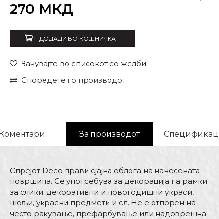
Внеси количина
270
МКД
ДОДАДИ ВО КОШНИЧКА
Зачувајте во списокот со желби
Споредете го производот
Коментари
За производот
Спецификац
Спрејот Deco прави сјајна облога на нанесената
површина. Се употребува за декорација на рамки
за слики, декоративни и новогодишни украси,
шољи, украсни предмети и сл. Не е отпорен на
често ракување, префарбување или надоврешна