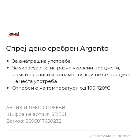
Спреј деко сребрен Argento
За внатрешна употреба
За украсување на разни украсни предмети,
рамки за слики и орнаменти, кои не се предмет
на честа употреба
Отпорен е на температури од 100-120°C
АНТИК И ДЕКО СПРЕЕВИ
Шифра на артикл:
SDE01
Barkod:
8606017650232
Извести ме за попуст