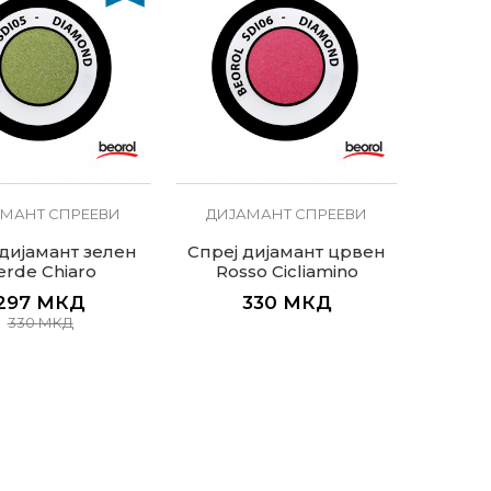
МАНТ СПРЕЕВИ
ДИЈАМАНТ СПРЕЕВИ
 дијамант зелен
Спреј дијамант црвен
erde Chiaro
Rosso Cicliamino
297
МКД
330
МКД
330
МКД