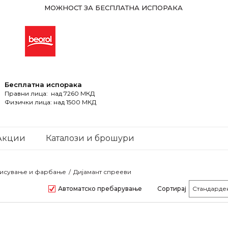
МОЖНОСТ ЗА БЕСПЛАТНА ИСПОРАКА
Бесплатна испорака
Правни лица: над 7260 МКД
Физички лица: над 1500 МКД
Акции
Каталози и брошури
дисување и фарбање
Дијамант спрееви
Автоматско пребарување
Сортирај