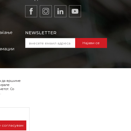
лаќање
NEWSLETTER
Најави се
амации
VIBER I SMS NEWSLETTER
ба да вршиме
Најави се
зирале
етот. Со
.
Превземете го каталогот во pdf
формат
е согласувам