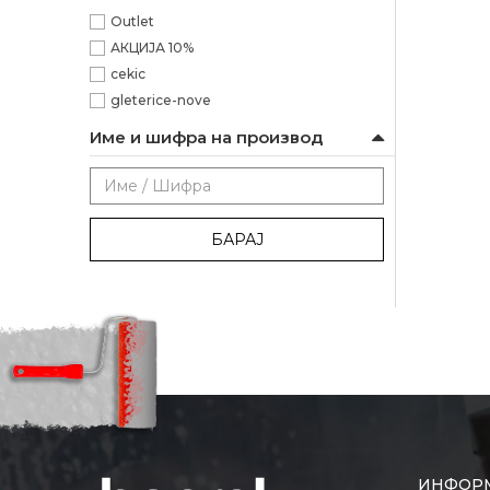
Outlet
АКЦИЈА 10%
cekic
gleterice-nove
Име и шифра на производ
БАРАЈ
ИНФОР