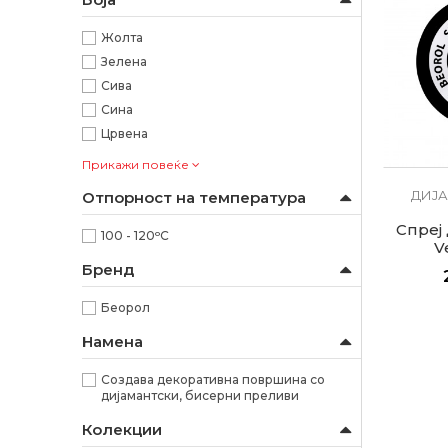
Жолта
Зелена
Сива
Сина
Црвена
Прикажи повеќе
ДИЈА
Отпорност на температура
Спреј
100 - 120ᵒC
V
Бренд
Беорол
Намена
Создава декоративна површина со
дијамантски, бисерни преливи
Колекции