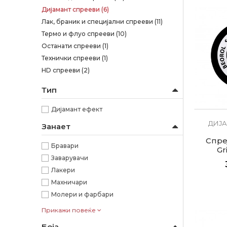
Дијамант спрееви
(6)
Лак, браник и специјални спрееви
(11)
Термо и флуо спрееви
(10)
Останати спрееви
(1)
Технички спрееви
(1)
HD спрееви
(2)
Тип
Дијамант ефект
ДИЈА
Занает
Спре
Бравари
Gr
Заварувачи
Лакери
Махничари
Молери и фарбари
Прикажи повеќе
Боја