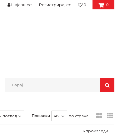
Најави се
Регистрирај се
0
0
Барај
Прикажи
по страна
6
производи