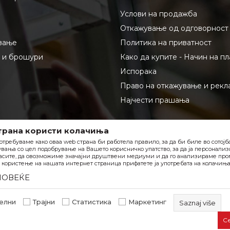
Услови на продажба
Откажување од одговорност
вање
Политика на приватност
и и брошури
Како да купите - Начин на п
Испорака
Право на откажување и рекл
Најчести прашања
трана користи колачиња
отребуваме како оваа web страна би работела правило, за да би биле во сотој
вања со цел подобрување на Вашето корисничко упатство, за да ја персонали
асите, да овозможиме значајни друштвени медиуми и да го анализираме пром
користење на нашата интернет страница прифатете ја употребата на колачиња
ПОВЕЌЕ
елни
Трајни
Статистика
Маркетинг
Saznaj više
С