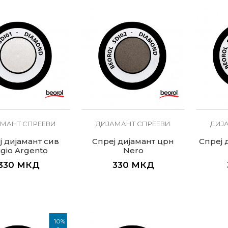
МАНТ СПРЕЕВИ
ДИЈАМАНТ СПРЕЕВИ
ДИЈ
ј дијамант сив
Спреј дијамант црн
Спреј 
igio Argento
Nero
330
МКД
330
МКД
10
%