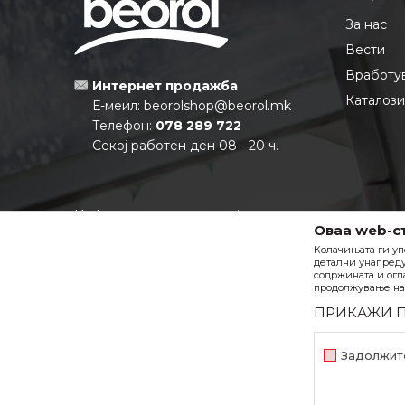
За нас
Вести
Вработу
Интернет продажба
Каталоз
Е-меил:
beorolshop@beorol.mk
Телефон:
078 289 722
Секој работен ден 08 - 20 ч.
Информации за компанијата:
Оваа web-с
Матичен број:
6880355
Колачињата ги уп
ЕДБ:
МК4080013537931
детални унапреду
Тековна сметка:
210-0688035501-
содржината и огл
продолжување на 
27 НЛБ Тутунска Банка АД
ПРИКАЖИ 
Задолжит