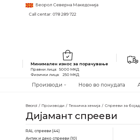
Беорол Северна Македонија
Call centar: 078 289 722
Минимален износ за порачување
Правни лица: 5000 МКД
Физички лица: 250 МКД
Производи
Ново во понудата
Beorol
Производи
Техничка хемија
Спрееви за боја
Дијамант спрееви
RAL спрееви
(44)
Антик и деко спрееви
(10)