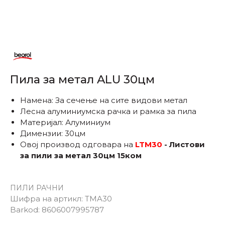
Пила за метал ALU 30цм
Намена: За сечење на сите видови метал
Лесна алуминиумска рачка и рамка за пила
Материјал: Алуминиум
Димензии: 30цм
Овој производ одговара на
LTM30
- Листови
за пили за метал 30цм 15ком
ПИЛИ РАЧНИ
Шифра на артикл:
TMA30
Barkod:
8606007995787