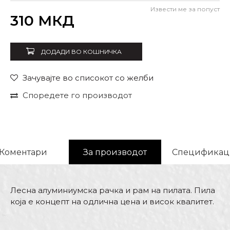
Извести ме за попуст
Внеси количина
310
МКД
ДОДАДИ ВО КОШНИЧКА
Зачувајте во списокот со желби
Споредете го производот
Коментари
За производот
Спецификац
Лесна алуминиумска рачка и рам на пилата. Пила
која е концепт на одлична цена и висок квалитет.
Карактеристика
Вредност
Име/Прекар