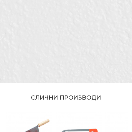
Kатегорија
Пили рачни
Бренд
Беорол
Е-меил
Димензија
300mm
Бравари, Водоинсталатери,
Гипсари, Заварувачи,
Занает
Ѕидари, Махничари,
Порака
Монтери
Намена
За метал
СЛИЧНИ ПРОИЗВОДИ
ИСПРАТИ