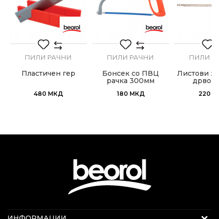
ПИЛИ РАЧНИ
ПИЛИ РАЧНИ
ПИЛИ Р
а
Пластичен гер
Бонсек со ПВЦ
Листови за
рачка 300мм
дрво 
480
МКД
180
МКД
220
М
Интернет продажба
ИНФОРМАЦИИ