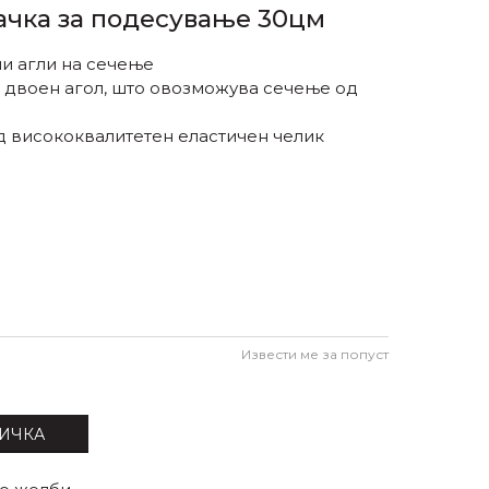
рачка за подесување 30цм
и агли на сечење
о двоен агол, што овозможува сечење од
д висококвалитетен еластичен челик
Извести ме за попуст
ИЧКА