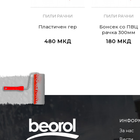
АЧНИ
ПИЛИ РАЧНИ
ПИЛИ РАЧНИ
 пила за
Пластичен гер
Бонсек со ПВЦ
15цм
рачка 300мм
МКД
480
МКД
180
МКД
ИНФОР
За нас
Вести