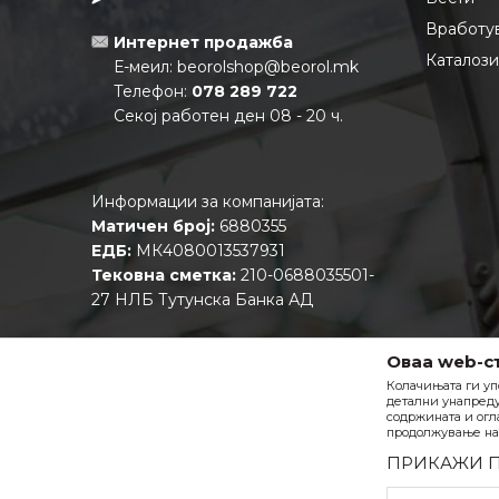
Вработу
Интернет продажба
Каталоз
Е-меил:
beorolshop@beorol.mk
Телефон:
078 289 722
Секој работен ден 08 - 20 ч.
Информации за компанијата:
Матичен број:
6880355
ЕДБ:
МК4080013537931
Тековна сметка:
210-0688035501-
27 НЛБ Тутунска Банка АД
Оваа web-с
Колачињата ги уп
детални унапреду
содржината и огл
продолжување на 
ПРИКАЖИ 