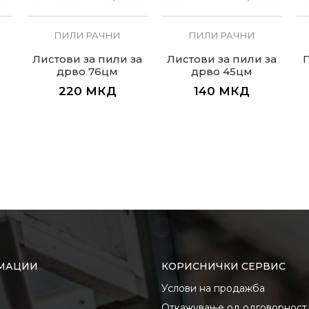
ПИЛИ РАЧНИ
ПИЛИ РАЧНИ
Листови за пили за
Листови за пили за
П
дрво 76цм
дрво 45цм
220
МКД
140
МКД
МАЦИИ
КОРИСНИЧКИ СЕРВИС
Услови на продажба
Откажување од одговорност