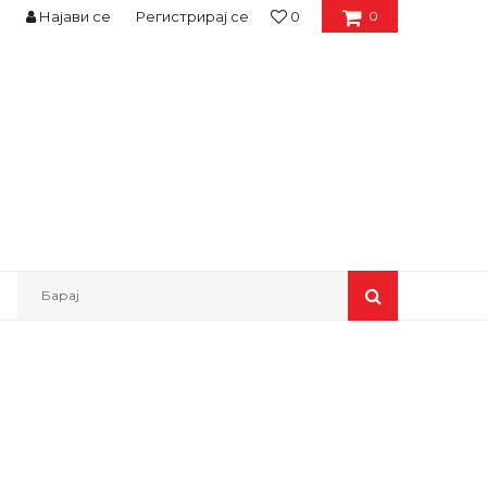
Најави се
Регистрирај се
0
0
Барај