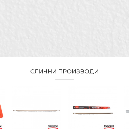
300mm
Градинари, Ѕидари, Монтери, Паркетари, Столари, Тапе
СЛИЧНИ ПРОИЗВОДИ