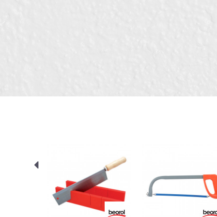
Димензија
Порака
Занает
ИСПРАТИ