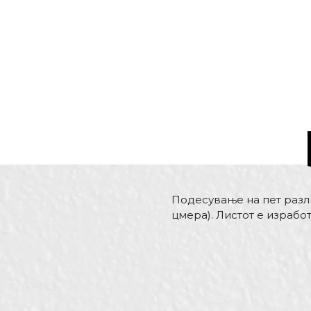
Подесување на пет разли
цмера). Листот е израбо
Карактеристика
Име/Прекар
Kатегорија
Бренд