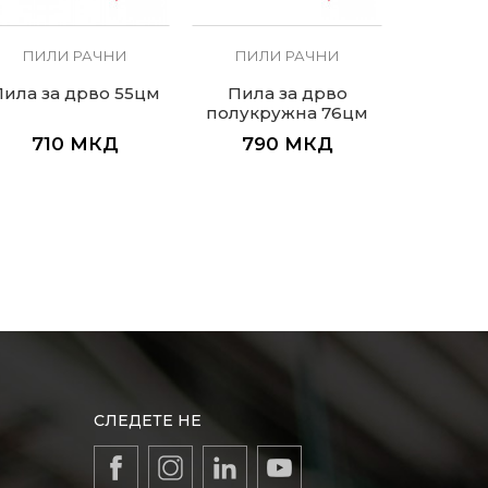
ПИЛИ РАЧНИ
ПИЛИ РАЧНИ
ПИЛ
ила за дрво 55цм
Пила за дрвo
Пила 
полукружна 76цм
7
710
МКД
790
МКД
1.4
СЛЕДЕТЕ НЕ