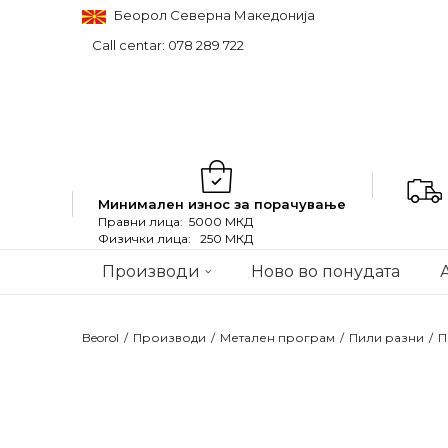
Беорол Северна Македонија
Call centar: 078 289 722
Минимален износ за порачување
Правни лица: 5000 МКД
Физички лица: 250 МКД
Производи
Ново во понудата
Beorol
Производи
Метален програм
Пили разни
П