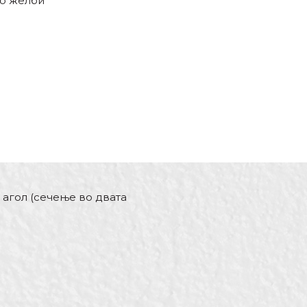
со желби
 агол (сечење во двата