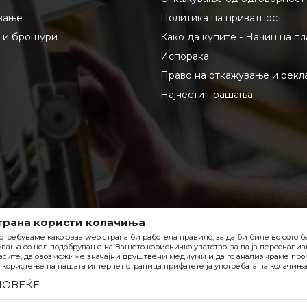
вање
Политика на приватност
и и брошури
Како да купите - Начин на п
Испорака
Право на откажување и рекл
Најчести прашања
трана користи колачиња
отребуваме како оваа web страна би работела правило, за да би биле во сотој
вања со цел подобрување на Вашето корисничко упатство, за да ја персонали
асите, да овозможиме значајни друштвени медиуми и да го анализираме пром
користење на нашата интернет страница прифатете ја употребата на колачиња
ПОВЕЌЕ