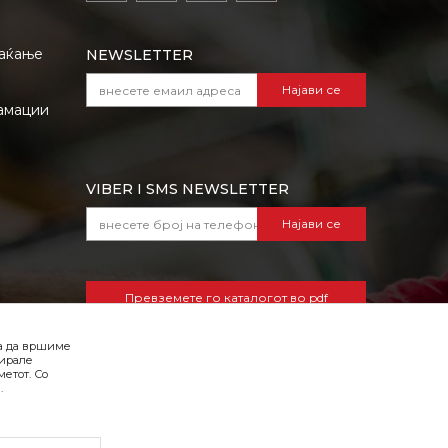
лаќање
NEWSLETTER
Најави се
амации
VIBER I SMS NEWSLETTER
Најави се
Превземете го каталогот во pdf
формат
ба да вршиме
зирале
етот. Со
.