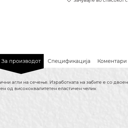
Зачувајте во списокот 
За производот
Спецификација
Коментари
чни агли на сечење. Изработката на забите е со двоен
тен од висококвалитетен еластичен челик
Вредност
Е-меил
Пили рачни
Беорол