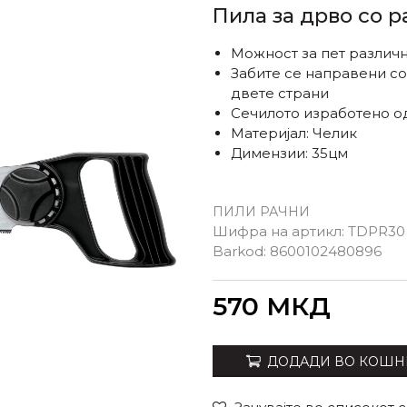
Пила за дрво со 
Можност за пет различн
Забите се направени с
двете страни
Сечилото изработено о
Материјал: Челик
Димензии: 35цм
ПИЛИ РАЧНИ
Шифра на артикл:
TDPR30
Barkod:
8600102480896
Внеси количина
570
МКД
ДОДАДИ ВО КОШН