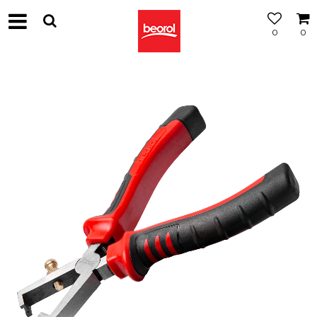
0
0
МОЖНОСТ
ЗА
БЕСПЛАТНА
ИСПОРАКА