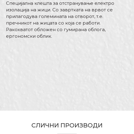
Специјална клешта за отстранување електро
изолација на жици. Со завртката на врвот се
прилагодува големината на отворот, т.е.
пречникот на жицата со која се работи.
Ракохватот обложен со гумирана облога,
ергономски облик.
Карактеристика
Вредност
Име/Прекар
Kатегорија
Клешта
Бренд
Беорол
Е-меил
Димензија
170mm
Занает
Електричари
Намена
Симнување на изолација
Порака
Тип
За жици
СЛИЧНИ ПРОИЗВОДИ