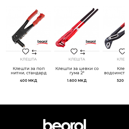
ИСПРАТИ
КЛЕШТА
КЛЕШТА
КЛЕШ
о
Клешти за поп
Клешти за цевки со
Клеш
нитни, стандард
гума 2"
водоинста
400
МКД
1.600
МКД
520
М