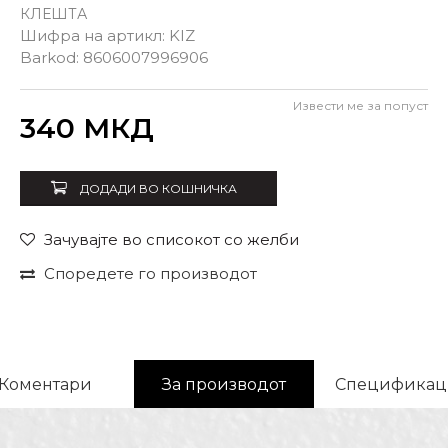
КЛЕШТА
Шифра на артикл:
KIZ
Barkod:
8606007996906
Извести ме за попуст
Внеси количина
340
МКД
ДОДАДИ ВО КОШНИЧКА
Зачувајте во списокот со желби
Споредете го производот
Коментари
За производот
Спецификац