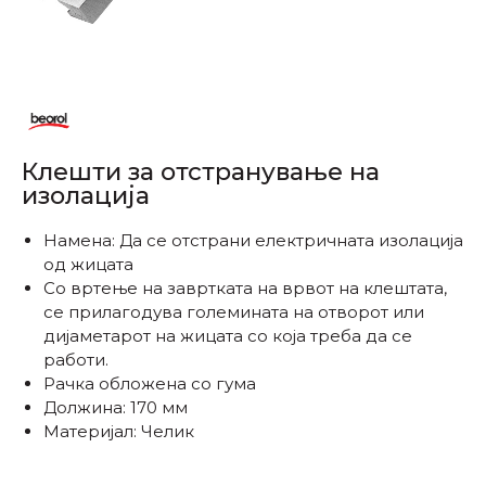
Клешти за отстранување на
изолација
Намена: Да се ​​отстрани електричната изолација
од жицата
Со вртење на завртката на врвот на клештата,
се прилагодува големината на отворот или
дијаметарот на жицата со која треба да се
работи.
Рачка обложена со гума
Должина: 170 мм
Материјал: Челик