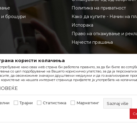
вање
Политика на приватност
и и брошури
Како да купите - Начин на п
Испорака
Право на откажување и рекл
Најчести прашања
трана користи колачиња
отребуваме како оваа web страна би работела правило, за да би биле во сотој
вања со цел подобрување на Вашето корисничко упатство, за да ја персонали
асите, да овозможиме значајни друштвени медиуми и да го анализираме пром
користење на нашата интернет страница прифатете ја употребата на колачиња
ПОВЕЌЕ
елни
Трајни
Статистика
Маркетинг
Saznaj više
С
Задолжителните колачиња ја прават страницата употреб
овозможуваат основни функции, како што се навигација 