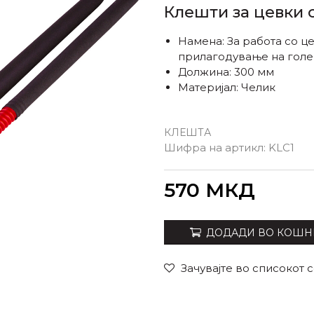
Клешти за цевки с
Намена: За работа со ц
прилагодување на голем
Должина: 300 мм
Материјал: Челик
КЛЕШТА
Шифра на артикл:
KLC1
Внеси количина
570
МКД
ДОДАДИ ВО КОШН
Зачувајте во списокот 