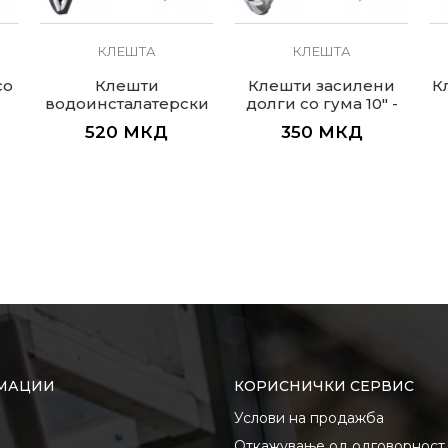
КЛЕШТА
КЛЕШТА
со
Клешти
Клешти засилени
К
водоинсталатерски
долги со гума 10" -
250mm
520
МКД
350
МКД
МАЦИИ
КОРИСНИЧКИ СЕРВИС
Услови на продажба
Откажување од одговорност