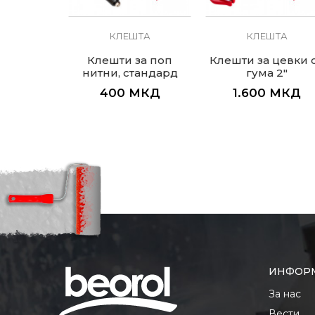
ТА
КЛЕШТА
КЛЕШТА
шти
Клешти за поп
Клешти за цевки 
ани 8"
нитни, стандард
гума 2"
МКД
400
МКД
1.600
МКД
ИНФОР
За нас
Вести