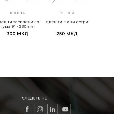
КЛЕШТА
КЛЕШТА
К
лешти засилени со
Клешти мини остри
Клешти 
гума 9" - 230mm
с
300
МКД
250
МКД
25
СЛЕДЕТЕ НЕ