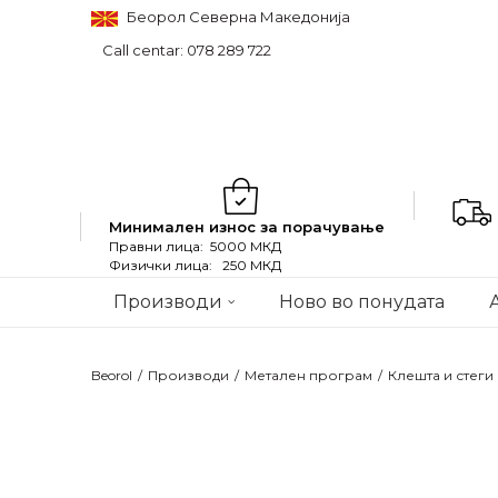
Беорол Северна Македонија
Call centar: 078 289 722
Минимален износ за порачување
Правни лица: 5000 МКД
Физички лица: 250 МКД
Производи
Ново во понудата
Beorol
Производи
Метален програм
Клешта и стеги