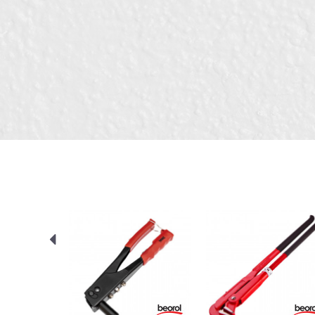
Димензија
Порака
Занает
Намена
Тип
ИСПРАТИ