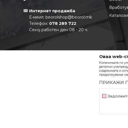
Вработу
Интернет продажба
Каталоз
Е-меил:
beorolshop@beorol.mk
Телефон:
078 289 722
Секој работен ден 08 - 20 ч.
Информации за компанијата:
Оваа web-с
Матичен број:
6880355
Колачињата ги уп
ЕДБ:
МК4080013537931
детални унапреду
Тековна сметка:
210-0688035501-
содржината и огл
продолжување на 
27 НЛБ Тутунска Банка АД
ПРИКАЖИ 
Задолжит
Задолжителни