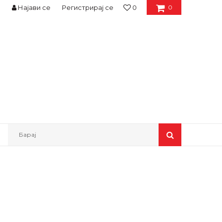
Најави се
Регистрирај се
0
0
Барај