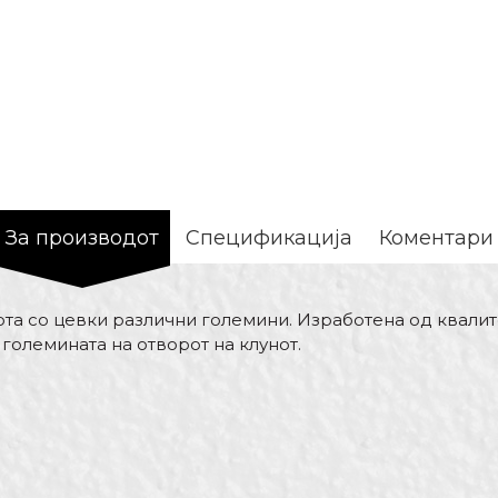
За производот
Спецификација
Коментари
та со цевки различни големини. Изработена од квалит
големината на отворот на клунот.
Вредност
Е-меил
Клешта
Беорол