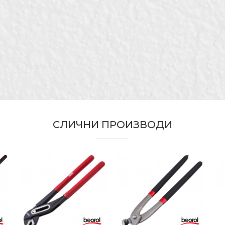
1” x 300mm
Водоинсталатери
Клешта за цевки
За цевки
СЛИЧНИ ПРОИЗВОДИ