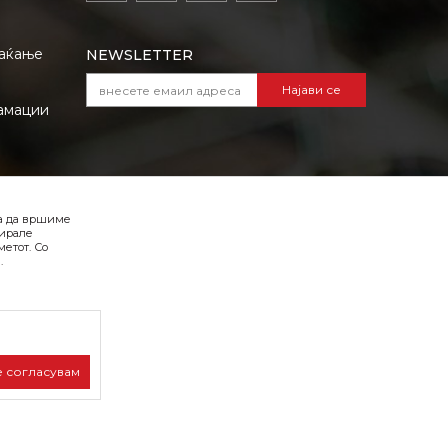
лаќање
NEWSLETTER
Најави се
амации
VIBER I SMS NEWSLETTER
ба да вршиме
Најави се
зирале
етот. Со
.
Превземете го каталогот во pdf
формат
е согласувам
лива, односно
на страницата