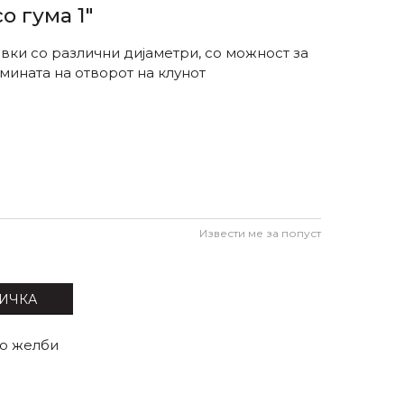
о гума 1"
евки со различни дијаметри, со можност за
ината на отворот на клунот
Извести ме за попуст
ИЧКА
со желби