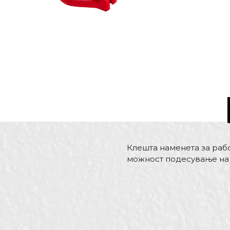
Клешта наменета за рабо
можност подесување на 
Карактеристика
Име/Прекар
Kатегорија
Бренд