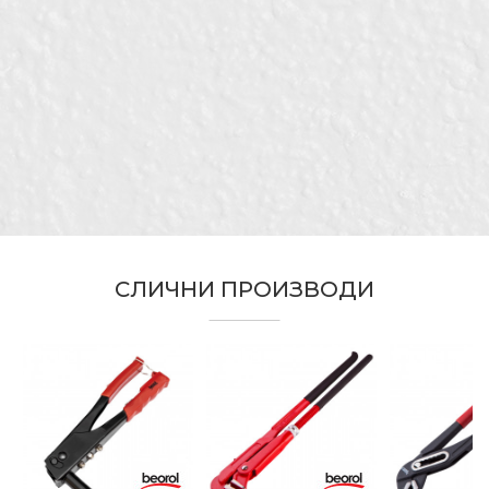
Бренд
Беорол
Е-меил
Димензија
45cm
Занает
Армирачи, Бравари, Ѕидари
Подобрен систем за пренос
Порака
на сила при сечење и
зголемена тврдина на резни
Намена
агли олеснувајќи ја работата
со ножици и го
продолжуваат работниот
СЛИЧНИ ПРОИЗВОДИ
век
Тип
За жици
ИСПРАТИ