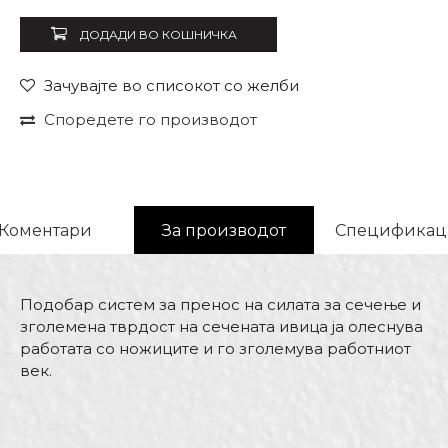
ДОДАДИ ВО КОШНИЧКА
Зачувајте во списокот со желби
Споредете го производот
Коментари
За производот
Спецификац
Подобар систем за пренос на силата за сечење и
зголемена тврдост на сечената ивица ја олеснува
работата со ножиците и го зголемува работниот
век.
Карактеристика
Вредност
Име/Прекар
Kатегорија
Клешта