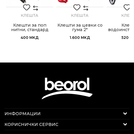
КЛЕШТА
КЛЕШТА
КЛЕШ
Клешти за поп
Клешти за цевки со
Клеш
нитни, стандард
гума 2"
водоинста
400
МКД
1.600
МКД
520
М
Интернет продажба
ИНФОРМАЦИИ
Е-меил:
beorolshop@beorol.mk
За нас
КОРИСНИЧКИ СЕРВИС
Телефон:
078 289 722
Вести
Секој работен ден 08 - 20 ч.