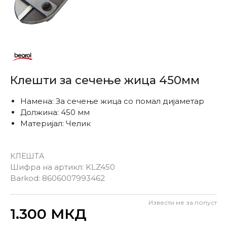
Клешти за сечење жица 450мм
Намена: За сечење жица со помал дијаметар
Должина: 450 мм
Материјал: Челик
КЛЕШТА
Шифра на артикл:
KLZ450
Barkod:
8606007993462
Извести ме за попуст
Внеси количина
1.300
МКД