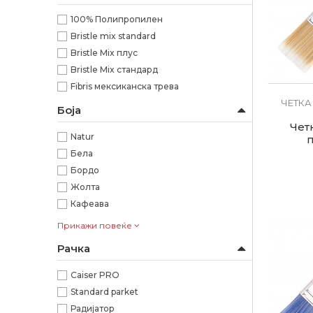
100% Полипропилен
Bristle mix standard
Bristle Mix плус
Bristle Mix стандард
Fibris мексиканска трева
ЧЕТКА
Боја
Чет
Natur
Бела
Бордо
Жолта
Кафеава
Прикажи повеќе
Рачка
Caiser PRO
Standard parket
Радијатор