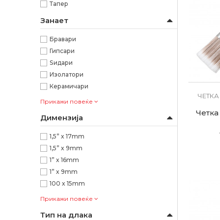
Тапер
Занает
Бравари
Гипсари
Ѕидари
Изолатори
Керамичари
ЧЕТКА
Прикажи повеќе
Четка
Димензија
1,5” x 17mm
1,5” x 9mm
1” x 16mm
1” x 9mm
100 x 15mm
Прикажи повеќе
Тип на длака