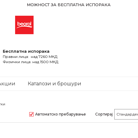
МОЖНОСТ ЗА БЕСПЛАТНА ИСПОРАКА
Бесплатна испорака
Правни лица: над 7260 МКД
Физички лица: над 1500 МКД
Акции
Каталози и брошури
тки
Автоматско пребарување
Сортирај