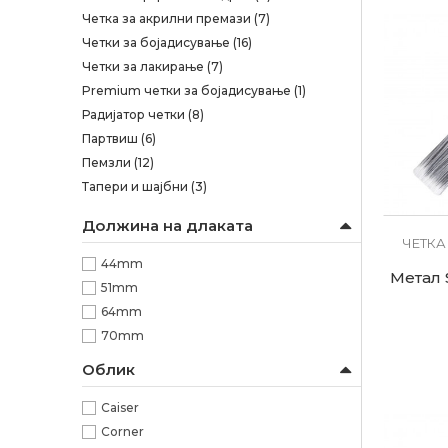
Четка за акрилни премази
(7)
Четки за бојадисување
(16)
Четки за лакирање
(7)
Premium четки за бојадисување
(1)
Радијатор четки
(8)
Партвиш
(6)
Пемзли
(12)
Тапери и шајбни
(3)
Должина на длаката
ЧЕТКА
44mm
Метал 
51mm
64mm
70mm
Облик
Caiser
Corner