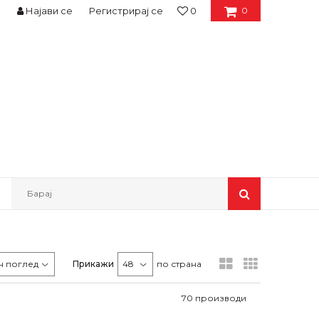
Најави се
Регистрирај се
0
0
Барај
Прикажи
по страна
70
производи