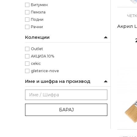
Битумен
Пемзла
ЧЕТ
Подни
Акрил L
Рачни
Колекции
Outlet
АКЦИЈА 10%
cekic
gleterice-nove
Име и шифра на производ
БАРАЈ