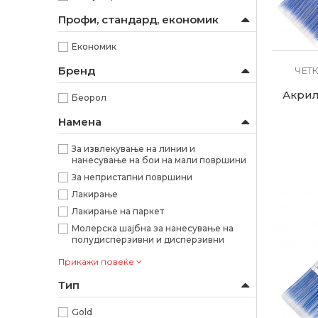
Профи, стандард, економик
Економик
Бренд
ЧЕТ
Акрил
Беорол
Намена
За извлекување на линии и
нанесување на бои на мали површини
За непристапни површини
Лакирање
Лакирање на паркет
Молерска шајбна за нанесување на
полудисперзивни и дисперзивни
Прикажи повеќе
Тип
Gold