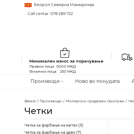
Беорол Северна Македонија
Call centar: 078 289 722
Минимален износ за порачување
Правни лица: 5000 МКД
Физички лица: 250 МКД
Производи
Ново во понудата
Beorol
Производи
Молерско-градежен програм
Че
Четки
Четка за фарбање на метал
(3)
Четка за фарбање на дрво
(7)