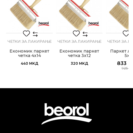
Тип на длака
Bristle Mix стандард
Е
ЧЕТКИ ЗА ЛАКИРАЊЕ
ЧЕТКИ ЗА ЛАКИРАЊЕ
ЧЕТКИ ЗА 
Економик паркет
Економик паркет
Паркет ла
четка 4х14
четка 3x12
5x1
833
М
440
МКД
320
МКД
925
М