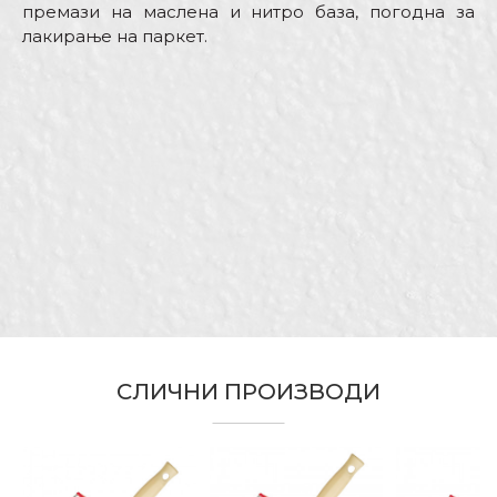
премази на маслена и нитро база, погодна за
лакирање на паркет.
Карактеристика
Вредност
Име/Прекар
Kатегорија
Четки за лакирање
Бренд
Беорол
Е-меил
Димензија
30 x 100mm
Бравари, Ѕидари, Лакери,
Молери и фарбари,
Занает
Паркетари, Столари,
Порака
Фасадери
Намена
Лакирање на паркет
СЛИЧНИ ПРОИЗВОДИ
Профи,
стандард,
Економик
економик
ИСПРАТИ
Рачка
Standard parket