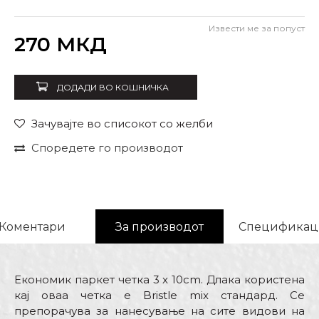
Извести ме за попуст
Внеси количина
270
МКД
ДОДАДИ ВО КОШНИЧКА
Зачувајте во списокот со желби
Споредете го производот
Коментари
За производот
Спецификац
Економик паркет четка 3 x 10cm. Длака користена
кај оваа четка е Bristle mix стандард. Се
препорачува за нанесување на сите видови на