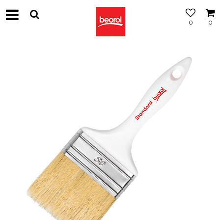
0
0
МОЖНОСТ
ЗА
БЕСПЛАТНА
ИСПОРАКА