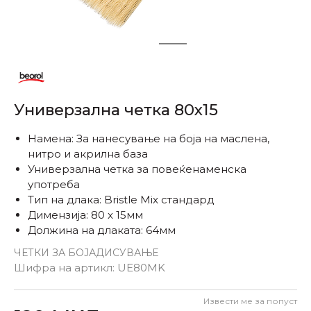
1
2
Универзална четка 80x15
Намена: За нанесување на боја на маслена,
нитро и акрилна база
Универзална четка за повеќенаменска
употреба
Тип на длака: Bristle Mix стандард
Димензија: 80 x 15мм
Должина на длаката: 64мм
ЧЕТКИ ЗА БОЈАДИСУВАЊЕ
Шифра на артикл:
UE80MK
Извести ме за попуст
Внеси количина