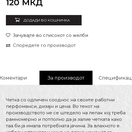
120
МКД
ДОДАДИ ВО КОШНИЧКА
Зачувајте во списокот со желби
Споредете го производот
Коментари
За производот
Спецификац
Четка со одличен сооднос на своите работни
перфоманси, дизајн и цена. Во текот на
производството не се штедело на лепак кој треба
рамномерно и потполно да ја залие четката како
таа би ја имала потребната јачина. За влакното е