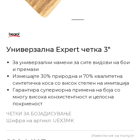
1
2
Универзална Expert четка 3"
За универзални намени за сите видови на бои
и премази
Измешајте 30% природна и 70% квалитетна
синтетичка коса со висок степен на имитација
Гарантира супериорна примена на боја со
многу висока конзистентност и целосна
покриеност
ЧЕТКИ ЗА БОЈАДИСУВАЊЕ
Шифра на артикл:
UEX3MK
Извести ме за попуст
Внеси количина