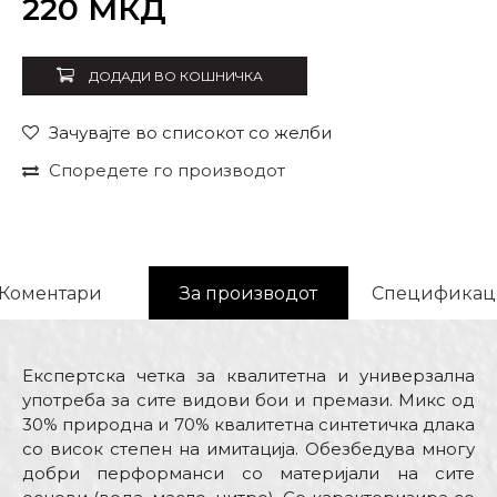
220
МКД
ДОДАДИ ВО КОШНИЧКА
Зачувајте во списокот со желби
Споредете го производот
Коментари
За производот
Спецификац
Експертска четка за квалитетна и универзална
употреба за сите видови бои и премази. Микс од
30% природна и 70% квалитетна синтетичка длака
со висок степен на имитација. Обезбедува многу
добри перформанси со материјали на сите