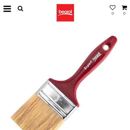
0
0
МОЖНОСТ
ЗА
БЕСПЛАТНА
ИСПОРАКА