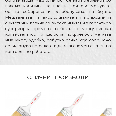
основи (вода, масло, нитро). Се карактеризира со
голема количина на влакна кои овозможуваат
богато собирање и ослободување на бојата.
Мешавината на висококвалитетни природни и
синтетички влакна со висока имитација гарантира
супериорна примена на бојата со многу висока
конзистентност и целосна покриеност. Четката
има многу удобна, робусна рачка која совршено
се вклопува во раката и дава зголемен степен на
контрола во работата.
Карактеристика
Вредност
Име/Прекар
Kатегорија
Четки за бојадисување
СЛИЧНИ ПРОИЗВОДИ
Боја
Бордо
Е-меил
Бренд
Беорол
Димензија
3” x 23mm
Должина на длаката
70mm
Порака