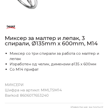
Миксер за малтер и лепак, 3
спирали, Ø135mm x 600mm, M14
Миксер со три спирали за работа со малтер и
лепак
Изработен од челик, димензии ø135 x 600мм
Со М14 прифат
МИКСЕРИ
Шифра на артикл:
MMLTSM14
Barkod:
8606017653240
Извести ме за попуст