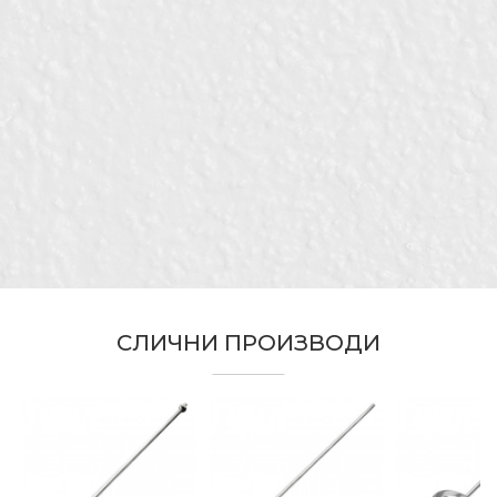
Карактеристика
Вредност
Име/Прекар
Kатегорија
Миксери
Бренд
Беорол
Е-меил
Димензија
135 x 600mm
Водоинсталатери, Ѕидари,
Изолатори, Каменорезци,
Занает
Керамичари, Молери и
Порака
фарбари, Фасадери
Миксер со три спирали за
Намена
работа со малтер и лепак
СЛИЧНИ ПРОИЗВОДИ
Прифаќање
M14
ИСПРАТИ