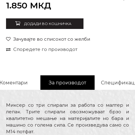
Внеси количина
1.850
МКД
ДОДАДИ ВО КОШНИЧКА
Зачувајте во списокот со желби
Споредете го производот
Коментари
За производот
Спецификац
Миксер со три спирали за работа со малтер и
лепак. Трите спирали овозможуваат брзо и
квалитетно мешање на материјалите но бара и
машино со голема сила. Се произведува само со
М14 потфат.