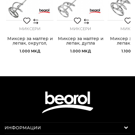
МИКСЕРИ
МИКСЕРИ
МИКС
и
Миксер за малтер и
Миксер за малтер и
Миксер за 
лепак, округол,
лепак, дупла
лепак, 
Ø95mm x 600mm,
спирала, Ø95mm x
спира
1.000
МКД
1.000
МКД
1.100
М
M14
500mm, SDS
ø130x600м
Интернет продажба
ИНФОРМАЦИИ
Е-меил:
beorolshop@beorol.mk