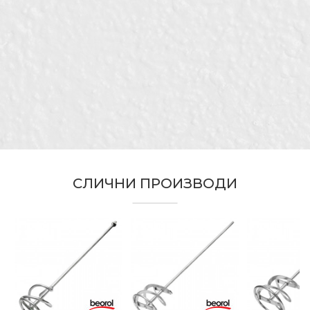
Kатегорија
Миксери
Бренд
Беорол
Е-меил
Ѕидари, Молери и фарбари,
Занает
Фасадери
Порака
СЛИЧНИ ПРОИЗВОДИ
ИСПРАТИ