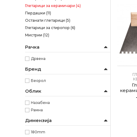
Глетарици за керамичари
(4)
Пердашки
(11)
Останати глетарици
(5)
Глетарици за стиропор
(6)
Мистрии
(12)
Рачка
Дрвена
Бренд
Г
К
Беорол
Г
керам
Облик
Назабена
Рамна
Димензија
180mm