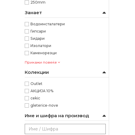
250mm
Занает
Водоинсталатери
Гипсари
Ѕидари
Изолатори
Каменорезци
Прикажи повеќе
Колекции
Outlet
АКЦИЈА 10%
cekic
gleterice-nove
Име и шифра на производ