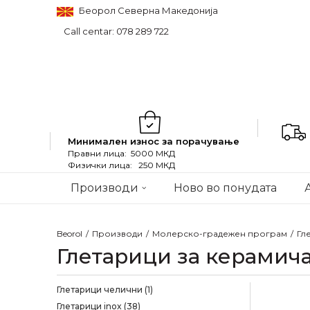
Беорол Северна Македонија
Call centar: 078 289 722
Минимален износ за порачување
Правни лица: 5000 МКД
Физички лица: 250 МКД
Производи
Ново во понудата
Beorol
Производи
Молерско-градежен програм
Гл
Глетарици за керамич
Глетарици челични
(1)
Глетарици inox
(38)