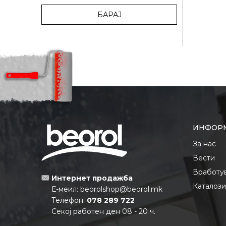
БАРАЈ
ИНФОР
За нас
Вести
Вработу
Интернет продажба
Каталоз
Е-меил:
beorolshop@beorol.mk
Телефон:
078 289 722
Секој работен ден 08 - 20 ч.