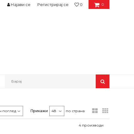
Најави се
Регистрирај се
0
0
Барај
Прикажи
по страна
4
производи