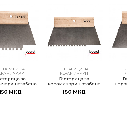
ЛЕТАРИЦИ ЗА
ГЛЕТАРИЦИ ЗА
Г
ЕРАМИЧАРИ
КЕРАМИЧАРИ
К
летерица за
Глетерица за
Г
ичари назабена
керамичари назабена
кера
180мм
250мм
150
МКД
180
МКД