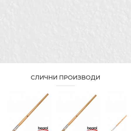
Бренд
Беорол
Е-меил
Гипсари, Молери и фарбари,
Занает
Тапетари, Фасадери, Хоби
За извлекување на линии и
Намена
нанесување на бои на мали
Порака
површини
Тип
Пемзла
Тип на длака
Bristle Mix стандард
СЛИЧНИ ПРОИЗВОДИ
ИСПРАТИ