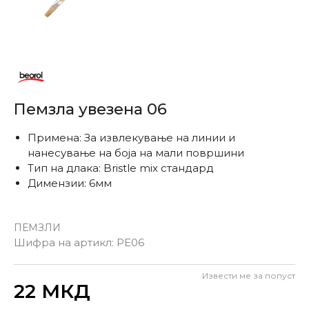
Пемзла увезена 06
Примена: За извлекување на линии и
нанесување на боја на мали површини
Тип на длака: Bristle mix стандард
Димензии: 6мм
ПЕМЗЛИ
Шифра на артикл:
PE06
Извести ме за попуст
Внеси количина
22
МКД