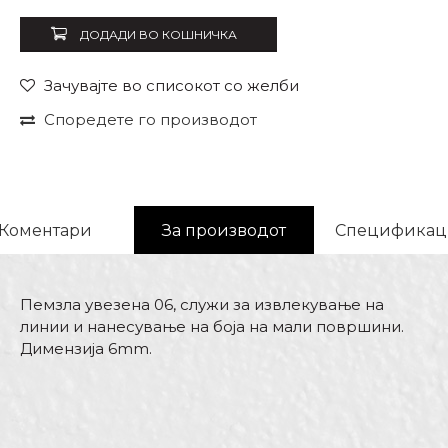
ДОДАДИ ВО КОШНИЧКА
Зачувајте во списокот со желби
Споредете го производот
Коментари
За производот
Спецификац
Пемзла увезена 06, служи за извлекување на
линии и нанесување на боја на мали површини.
Димензија 6mm.
Карактеристика
Вредност
Име/Прекар
Kатегорија
Пемзли