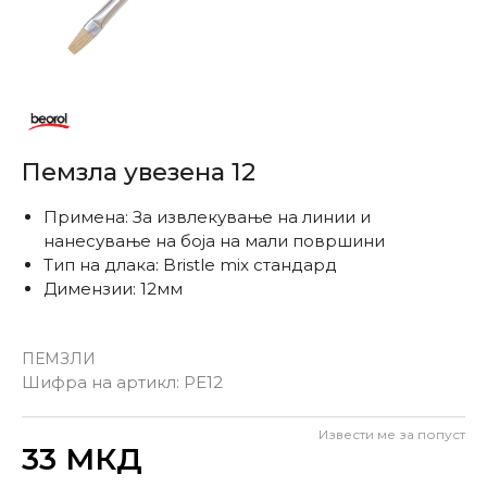
Пемзла увезена 12
Примена: За извлекување на линии и
нанесување на боја на мали површини
Тип на длака: Bristle mix стандард
Димензии: 12мм
ПЕМЗЛИ
Шифра на артикл:
PE12
Извести ме за попуст
Внеси количина
33
МКД