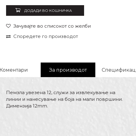
ДОДАДИ ВО КОШНИЧКА
Зачувајте во списокот со желби
Споредете го производот
Коментари
За производот
Спецификац
Пемзла увезена 12, служи за извлекување на
линии и нанесување на боја на мали површини.
Димензија 12mm.
Карактеристика
Вредност
Име/Прекар
Kатегорија
Пемзли