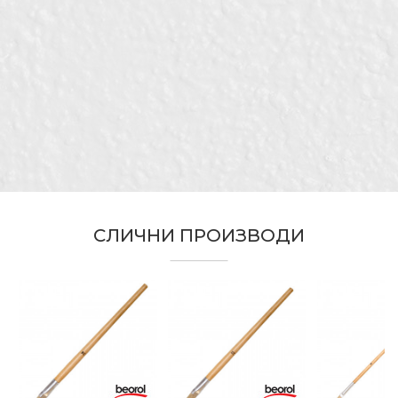
Бренд
Беорол
Е-меил
Гипсари, Молери и фарбари,
Занает
Тапетари, Фасадери, Хоби
За извлекување на линии и
Намена
нанесување на бои на мали
Порака
површини
Тип
Пемзла
Тип на длака
Bristle Mix стандард
СЛИЧНИ ПРОИЗВОДИ
ИСПРАТИ