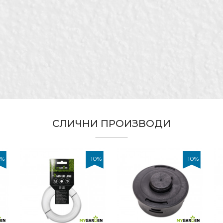
Зелена
My Garden
3,0mm/15m
Градинари
Квадратна
СЛИЧНИ ПРОИЗВОДИ
%
10
%
10
%