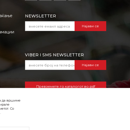
лаќање
NEWSLETTER
Најави се
амации
VIBER I SMS NEWSLETTER
Најави се
Превземете го каталогот во pdf
формат
ба да вршиме
зирале
етот. Со
.