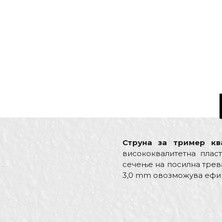
Струна за тример кв
висококвалитетна плас
сечење на посилна трева
3,0 mm овозможува ефик
Карактеристика
Име/Прекар
Kатегорија