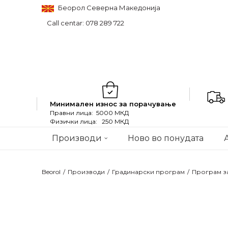
Беорол Северна Македонија
Call centar: 078 289 722
Минимален износ за порачување
Правни лица: 5000 МКД
Физички лица: 250 МКД
Производи
Ново во понудата
Beorol
Производи
Градинарски програм
Програм з