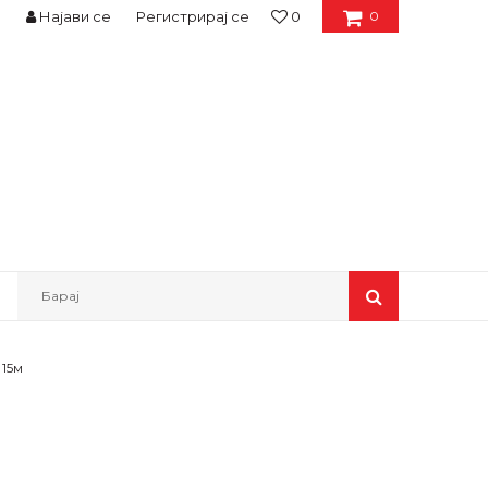
Најави се
Регистрирај се
0
0
Барај
 15м