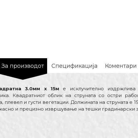
За производот
Спецификација
Коментари
адратна 3.0мм x 15м
е исклучително издржлива 
тика. Квадратниот облик на струната со остри рабо
, плевел и густи вегетации. Должината на струната е 15
асно и прецизно извршување на тешки градинарски з
Вредност
Е-меил
Опрема за тримери