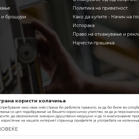
вање
Политика на приватност
и и брошури
Како да купите - Начин на п
Испорака
Право на откажување и рекл
Најчести прашања
трана користи колачиња
отребуваме како оваа web страна би работела правило, за да би биле во сотој
вања со цел подобрување на Вашето корисничко упатство, за да ја персонали
асите, да овозможиме значајни друштвени медиуми и да го анализираме пром
користење на нашата интернет страница прифатете ја употребата на колачиња
ПОВЕЌЕ