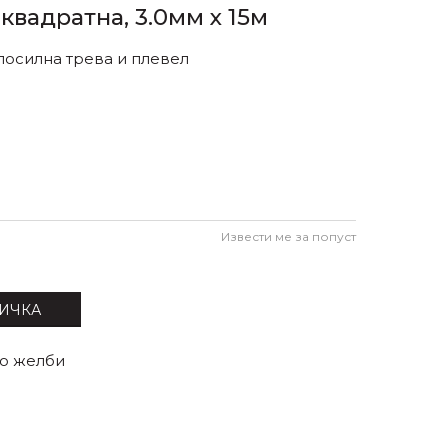
квадратна, 3.0мм x 15м
посилна трева и плевел
Извести ме за попуст
ИЧКА
со желби