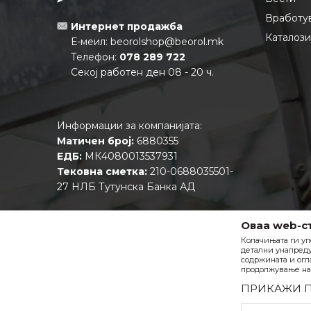
Вработу
Интернет продажба
Каталоз
Е-меил:
beorolshop@beorol.mk
Телефон:
078 289 722
Секој работен ден 08 - 20 ч.
Информации за компанијата:
Матичен број:
6880355
ЕДБ:
МК4080013537931
Тековна сметка:
210-0688035501-
27 НЛБ Тутунска Банка АД
Оваа web-с
Колачињата ги уп
детални унапреду
содржината и огл
продолжување на 
ПРИКАЖИ 