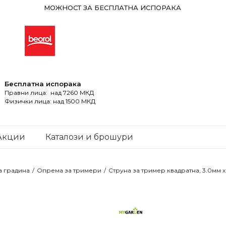
МОЖНОСТ ЗА БЕСПЛАТНА ИСПОРАКА
Бесплатна испорака
Правни лица: над 7260 МКД
Физички лица: над 1500 МКД
Акции
Каталози и брошури
а градина
Опрема за тримери
Струна за тример квадратна, 3.0мм x