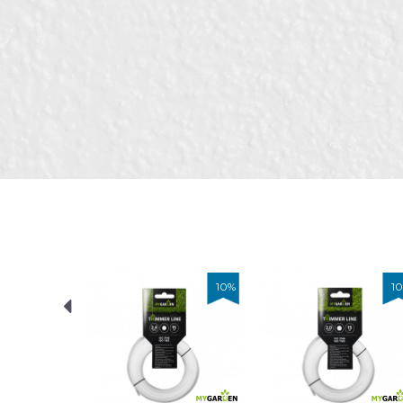
Боја
Бренд
Порака
Димензија
Занает
Облик
ИСПРАТИ
10
%
10
%
10