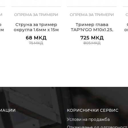
И
ОПРЕМА ЗА ТРИМЕРИ
ОПРЕМА ЗА ТРИМЕРИ
р
Струна за тример
Тример глава
5м
округла 1.6мм x 15м
TAP'N'GO M10x1.25,
о
109mm Standard plus
68
МКД
725
МКД
75
МКД
805
МКД
МАЦИИ
КОРИСНИЧКИ СЕРВИС
Услови на продажба
Откажување од одговорност