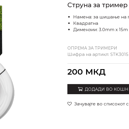
Струна за тример 
Намена: за шишање на 
Квадратна
Димензии: 3.0mm x 15m
ОПРЕМА ЗА ТРИМЕРИ
Шифра на артикл:
STK3015
Внеси количина
200
МКД
ДОДАДИ ВО КОШН
Зачувајте во списокот 