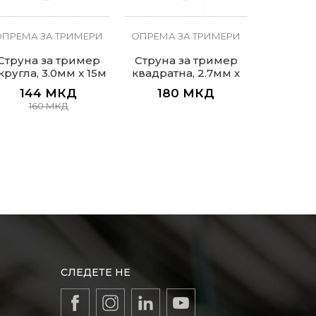
ОПРЕМА ЗА ТРИМЕРИ
ОПРЕМА ЗА ТРИМЕРИ
ОПРЕМА 
Струна за тример
Струна за тример
Струна
кругла, 3.0мм x 15м
квадратна, 2.7мм x
квадрат
15м
144
МКД
180
МКД
14
160
МКД
СЛЕДЕТЕ НЕ