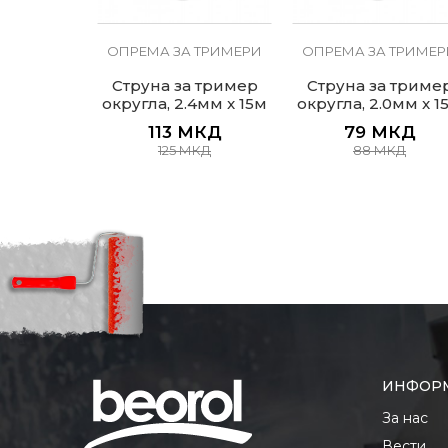
 ТРИМЕРИ
ОПРЕМА ЗА ТРИМЕРИ
ОПРЕМА ЗА ТРИМЕР
 тример
Струна за тример
Струна за триме
7мм x 15м
округла, 2.4мм x 15м
округла, 2.0мм x 1
КД
113
МКД
79
МКД
КД
125
МКД
88
МКД
ИНФОР
За нас
Вести