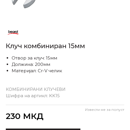
Клуч комбиниран 15мм
Отвор за клуч: 15мм
Должина: 200мм
Материјал: Cr-V челик
КОМБИНИРАНИ КЛУЧЕВИ
Шифра на артикл:
KK15
Извести ме за попуст
Внеси количина
230
МКД