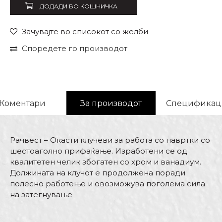
ДОДАДИ ВО КОШНИЧКА
Зачувајте во списокот со желби
Споредете го производот
Коментари
За производот
Спецификац
Рачвест – Окасти клучеви за работа со навртки со
шестоаголно прифаќање. Изработени се од
квалитетен челик збогатен со хром и ванадиум.
Должината на клучот е продолжена поради
полесно работење и овозможува поголема сила
на затегнување
Карактеристика
Вредност
Име/Прекар