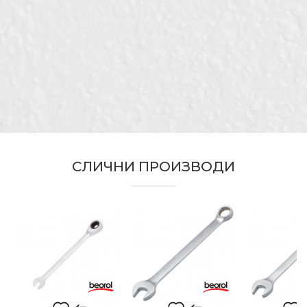
Kатегорија
Комбинирани клучеви
Бренд
Беорол
Е-меил
Електричари, Махничари,
Занает
Монтери, Столари, Тапетари,
Хоби
Отвор на клуч
15
Порака
СЛИЧНИ ПРОИЗВОДИ
ИСПРАТИ