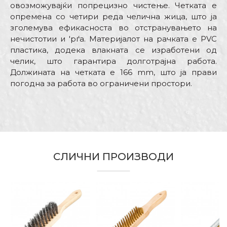
овозможувајќи попрецизно чистење. Четката е
опремена со четири реда челична жица, што ја
зголемува ефикасноста во отстранувањето на
нечистотии и 'рѓа. Материјалот на рачката е PVC
пластика, додека влакната се изработени од
челик, што гарантира долготрајна работа.
Должината на четката е 166 mm, што ја прави
погодна за работа во ограничени простори.
Карактеристика
Вредност
Име/Прекар
Kатегорија
Челични четки
Бренд
Беорол
Е-меил
Димензија
СЛИЧНИ ПРОИЗВОДИ
166mm
Бравари, Заварувачи,
Занает
Махничари, Хоби
Порака
Овозможува работа со
помали површини и
Намена
поголем притисок на