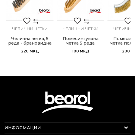
површина
ЧЕЛИЧНИ ЧЕТКИ
ЧЕЛИЧНИ ЧЕТКИ
ЧЕЛИЧНИ
ИСПРАТИ
Челична четка, 5
Помесингувана
Помесин
реда - брановидна
четка 5 реда
четка пол
жица
220
МКД
100
МКД
200
М
Интернет продажба
ИНФОРМАЦИИ
Е-меил:
beorolshop@beorol.mk