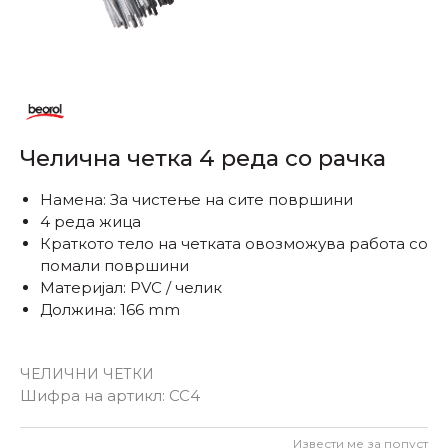
Челична четка 4 реда со рачка
Намена: За чистење на сите површини
4 реда жица
Краткото тело на четката овозможува работа со
помали површини
Материјал: PVC / челик
Должина: 166 mm
ЧЕЛИЧНИ ЧЕТКИ
Шифра на артикл:
CC4
Извести ме за попуст