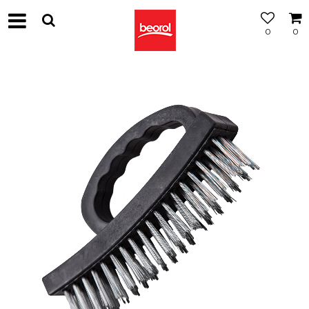
0
0
МОЖНОСТ
ЗА
БЕСПЛАТНА
ИСПОРАКА