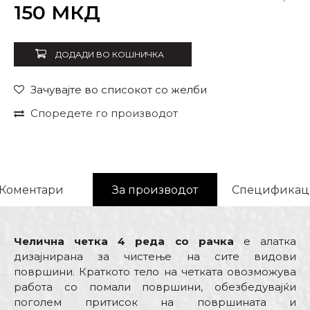
Внеси количина
150
МКД
ДОДАДИ ВО КОШНИЧКА
Зачувајте во списокот со желби
Споредете го производот
Коментари
За производот
Спецификац
Челична четка 4 реда со рачка
е алатка
дизајнирана за чистење на сите видови
површини. Краткото тело на четката овозможува
работа со помали површини, обезбедувајќи
поголем притисок на површината и