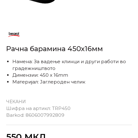
Рачна барамина 450x16мм
Намена: За вадење клинци и други работи во
градежништвото
Димензии: 450 x 16mm
Материјал: Јаглероден челик
ЧЕКАНИ
Шифра на артикл:
TRP450
Barkod:
8606007992809
Внеси количина
550
МКД