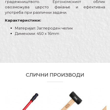
градежништвото. Ергономскиот облик
овозможува цврсто фаќање и ефективна
употреба при различни задачи.
Карактеристики:
Материјал: Јаглероден челик
Димензии: 450 x 16mm
Карактеристика
Вредност
Име/Прекар
Kатегорија
Чекани
Бренд
Беорол
Е-меил
Димензија
450 x 16mm
СЛИЧНИ ПРОИЗВОДИ
Бравари, Водоинсталатери,
Градинари, Ѕидари,
Занает
Каменорезци, Махничари,
Порака
Монтери, Паркетари,
Столари, Тапетари, Тесари