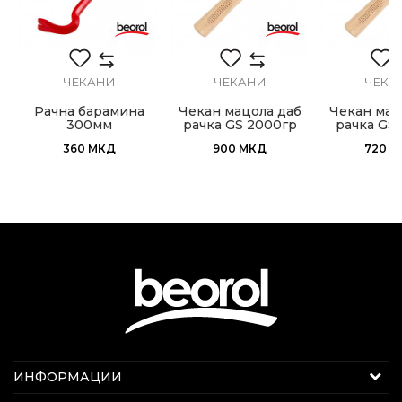
ИСПРАТИ
ЧЕКАНИ
ЧЕКАНИ
ЧЕКА
Рачна барамина
Чекан мацола даб
Чекан мац
300мм
рачка GS 2000гр
рачка GS 
360
МКД
900
МКД
720
М
Интернет продажба
ИНФОРМАЦИИ
Е-меил:
beorolshop@beorol.mk