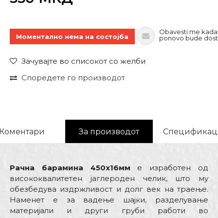
Obavesti me kada
Моментално нема на состојба
ponovo bude dos
Зачувајте во списокот со желби
Споредете го производот
Коментари
За производот
Спецификац
Рачна барамина 450x16мм
е изработен од
висококвалитетен јаглероден челик, што му
обезбедува издржливост и долг век на траење.
Наменет е за вадење шајки, разделување
материјали и други груби работи во