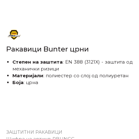
Ракавици Bunter црни
Степен на заштита
: EN 388 (3121X) - заштита од
механички ризици
Материјали
: полиестер со слој од полиуретан
Боја
: црна
ЗАШТИТНИ РАКАВИЦИ
Одбери големина:
Шифра на артикл:
RBUNGC