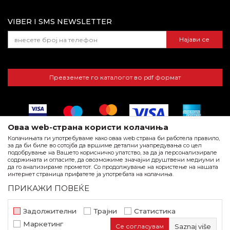
Најчести прашања
VIBER I SMS NEWSLETTER
Најави се
Превземете го каталогот во pdf формат
Оваа web-страна користи колачиња
Колачињата ги употребуваме како оваа web страна би работела правило,
за да би биле во сотојба да вршиме детални унапредувања со цел
подобрување на Вашето корисничко упатство, за да ја персонализирале
содржината и огласите, да овозможиме значајни друштвени медиуми и
да го анализираме прометот. Со продолжување на користење на нашата
Настојуваме да бидеме по прецизни во описот на производите,
интернет страница прифатете ја употребата на колачиња.
Ракавици Bunter црни
прикажувањето на слики и самите цена, но не можеме да
ПРИКАЖИ ПОВЕЌЕ
гарантираме дека сите информации се комплетни и без грешка.
Заштитни ракавици
Сите артикли прикажани на сајтот се дел од нашата понуда и тоа
не подразбира дека се достапни во секој момент.
90
Задолжителни
Трајни
Статистика
beorol.mk
NB SOFT
©2026
, Изработено од
. Сите права
Маркетинг
Се согласувам
Saznaj više