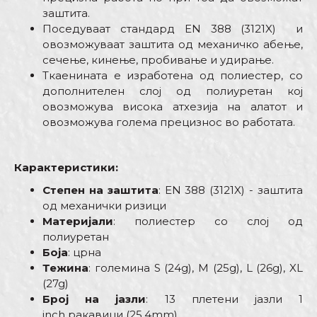
заштита.
Поседуваат стандард EN 388 (3121X) и
овозможуваат заштита од механичко абење,
сечење, кинење, пробивање и удирање.
Ткаенината е изработена од полиестер, со
дополнителен слој од полиуретан кој
овозможува висока атхезија на алатот и
овозможува голема прецизнос во работата.
Карактеристики:
Степен на заштита
: EN 388 (3121X) - заштита
од механички ризици
Материјали
: полиестер со слој од
полиуретан
Боја
: црна
Тежина
: големина S (24g), M (25g), L (26g), XL
(27g)
Број на јазли
: 13 плетени јазли 1
inch ракавици (25,4mm)