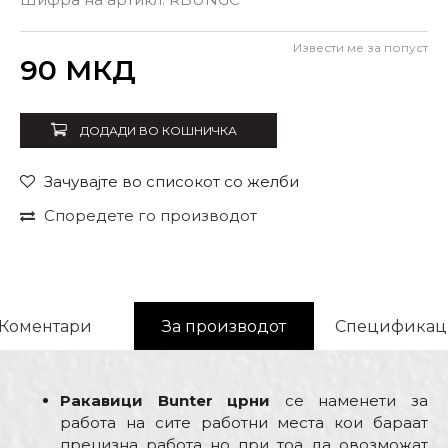
L
M
S
XL
Извести ме за попуст
Внеси количина
90
МКД
ДОДАДИ ВО КОШНИЧКА
Зачувајте во списокот со желби
Споредете го производот
Коментари
За производот
Спецификац
Ракавици Bunter црни
се наменети за
работа на сите работни места кои бараат
прецизна работа но при тоа да овозможат