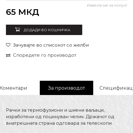
Извести ме за попуст
Внеси количина
65
МКД
ДОДАДИ ВО КОШНИЧКА
Зачувајте во списокот со желби
Споредете го производот
Коментари
За производот
Спецификац
Рачки за термофузиони и шиени ваљаци,
изработени од поцинуван челик. Држачот од
внатрешната страна одговара за телескопи.