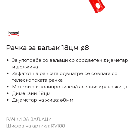
Рачка за ваљак 18цм ø8
За употреба со ваљаци со соодветен дијаметар
и должина
Зафатот на рачката одвнатре се совпаѓа со
телескопската рачка
Материјал: полипропилен/галванизирана жица
Димензии: 18цм
Дијаметар на жица: ø8мм
РАЧКИ ЗА ВАЉАЦИ
Шифра на артикл:
RV188