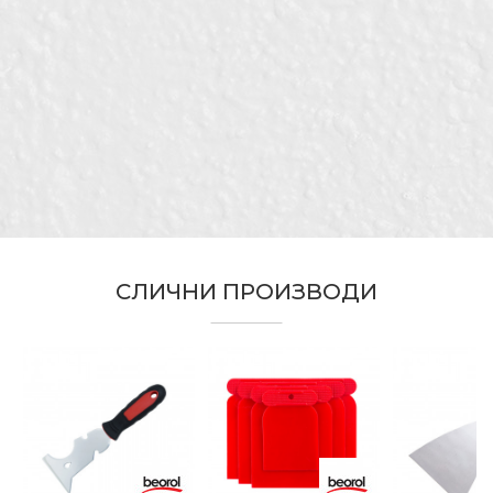
Димензија
30mm
Гипсари, Електричари,
Изолатори, Керамичари,
Занает
Лакери, Молери и фарбари,
Порака
Столари, Фасадери
СЛИЧНИ ПРОИЗВОДИ
ИСПРАТИ