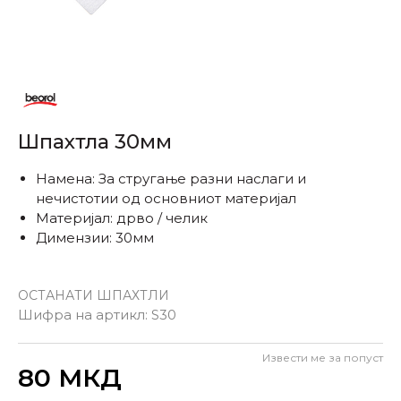
Шпахтла 30мм
Намена: За стругање разни наслаги и
нечистотии од основниот материјал
Материјал: дрво / челик
Димензии: 30мм
ОСТАНАТИ ШПАХТЛИ
Шифра на артикл:
S30
Извести ме за попуст
Внеси количина
80
МКД