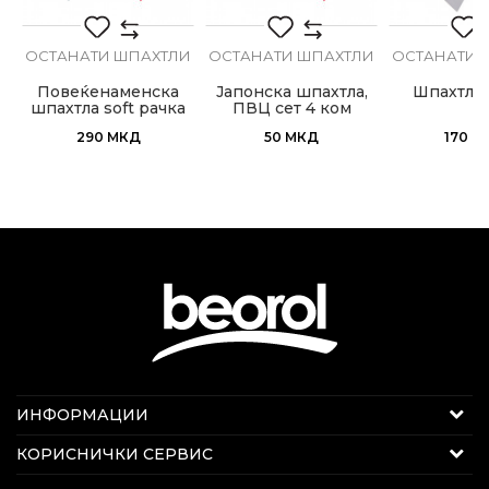
И
ОСТАНАТИ ШПАХТЛИ
ОСТАНАТИ ШПАХТЛИ
ОСТАНАТИ 
и
Повеќенаменска
Јапонска шпахтла,
Шпахтла
шпахтла soft рачка
ПВЦ сет 4 ком
290
МКД
50
МКД
170
М
Интернет продажба
ИНФОРМАЦИИ
Е-меил:
beorolshop@beorol.mk
За нас
КОРИСНИЧКИ СЕРВИС
Телефон:
078 289 722
Вести
Секој работен ден 08 - 20 ч.