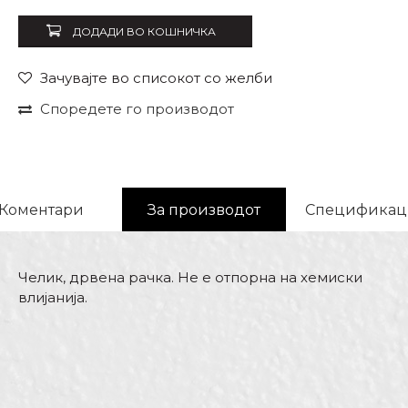
ДОДАДИ ВО КОШНИЧКА
Зачувајте во списокот со желби
Споредете го производот
Коментари
За производот
Спецификац
Челик, дрвена рачка. Не е отпорна на хемиски
влијанија.
Карактеристика
Вредност
Име/Прекар
Kатегорија
Останати шпахтли
Бренд
Беорол
Е-меил