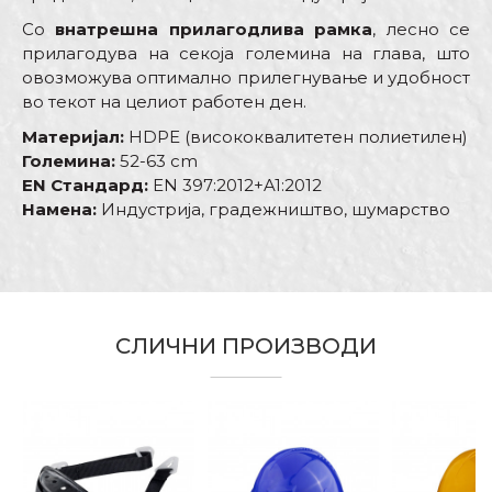
Со
внатрешна прилагодлива рамка
, лесно се
прилагодува на секоја големина на глава, што
овозможува оптимално прилегнување и удобност
во текот на целиот работен ден.
Материјал:
HDPE (висококвалитетен полиетилен)
Големина:
52-63 cm
EN Стандард:
EN 397:2012+A1:2012
Намена:
Индустрија, градежништво, шумарство
Карактеристика
Вредност
Име/Прекар
Очила, маски, шлемови и
Kатегорија
штитници за колена
Е-меил
СЛИЧНИ ПРОИЗВОДИ
Боја
Црвена
Армирачи, Бравари,
Водоинсталатери, Гипсари,
Градинари, Електричари,
Заварувачи, Ѕидари,
Порака
Изолатори, Каменорезци,
Занает