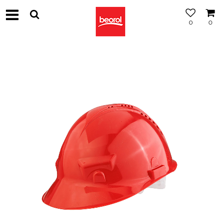
0
0
МОЖНОСТ
ЗА
БЕСПЛАТНА
ИСПОРАКА