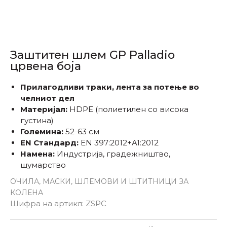
Заштитен шлем GP Palladio
црвена боја
Прилагодливи траки, лента за потење во
челниот дел
Материјал:
HDPE (полиетилен со висока
густина)
Големина:
52-63 см
EN Стандард:
EN 397:2012+A1:2012
Намена:
Индустрија, градежништво,
шумарство
ОЧИЛА, МАСКИ, ШЛЕМОВИ И ШТИТНИЦИ ЗА
КОЛЕНА
Шифра на артикл:
ZSPC