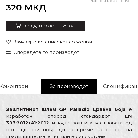
Извести ме за попуст
Внеси количина
320
МКД
ДОДАДИ ВО КОШНИЧКА
Зачувајте во списокот со желби
Споредете го производот
Коментари
За производот
Спецификац
Заштитниот шлем GP Palladio црвена боја
е
изработен според стандардот
EN
397:2012+A1:2012
и нуди заштита на главата од
потенцијални повреди за време на работа на
градилиште, магацин или во индустрија.