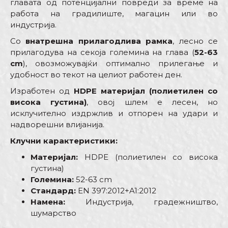
главата од потенцијални повреди за време на
работа на градилиште, магацин или во
индустрија.
Со
внатрешна прилагодлива рамка
, лесно се
прилагодува на секоја големина на глава (
52-63
cm
), овозможувајќи оптимално прилегање и
удобност во текот на целиот работен ден.
Изработен од
HDPE материјал (полиетилен со
висока густина)
, овој шлем е лесен, но
исклучително издржлив и отпорен на удари и
надворешни влијанија.
Клучни карактеристики:
Материјал:
HDPE (полиетилен со висока
густина)
Големина:
52-63 cm
Стандард:
EN 397:2012+A1:2012
Намена:
Индустрија, градежништво,
шумарство