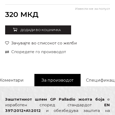
Извести ме за попуст
Внеси количина
320
МКД
ДОДАДИ ВО КОШНИЧКА
Зачувајте во списокот со желби
Споредете го производот
Коментари
За производот
Спецификац
Заштитниот шлем GP Palladio жолта боја
е
изработен според стандардот
EN
397:2012+A1:2012
и обезбедува заштита на