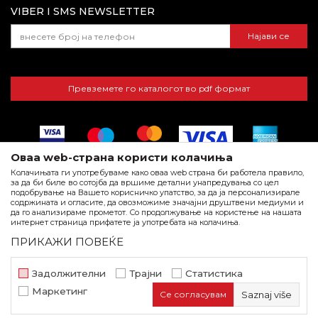
VIBER I SMS NEWSLETTER
Најави се
Превземете го каталогот во pdf формат
Оваа web-страна користи колачиња
Колачињата ги употребуваме како оваа web страна би работела правило,
за да би биле во сотојба да вршиме детални унапредувања со цел
подобрување на Вашето корисничко упатство, за да ја персонализирале
Заштитен шлем GP Palladio
содржината и огласите, да овозможиме значајни друштвени медиуми и
да го анализираме прометот. Со продолжување на користење на нашата
жолта боја
Настојуваме да бидеме по прецизни во описот на производите,
интернет страница прифатете ја употребата на колачиња.
Очила, маски, шлемови и штитници за
прикажувањето на слики и самите цена, но не можеме да
ПРИКАЖИ ПОВЕЌЕ
гарантираме дека сите информации се комплетни и без грешка.
колена
Сите артикли прикажани на сајтот се дел од нашата понуда и тоа
не подразбира дека се достапни во секој момент.
320
Задолжителни
Трајни
Статистика
beorol.mk
NB SOFT
©2026
, Изработено од
. Сите права
Маркетинг
Се согласувам
Saznaj više
задржани.
ДОДАДИ ВО КОШНИЧКА