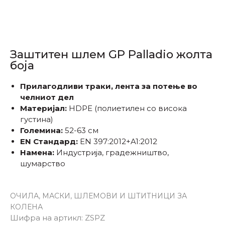
Заштитен шлем GP Palladio жолта
боја
Прилагодливи траки, лента за потење во
челниот дел
Материјал:
HDPE (полиетилен со висока
густина)
Големина:
52-63 см
EN Стандард:
EN 397:2012+A1:2012
Намена:
Индустрија, градежништво,
шумарство
ОЧИЛА, МАСКИ, ШЛЕМОВИ И ШТИТНИЦИ ЗА
КОЛЕНА
Шифра на артикл:
ZSPZ