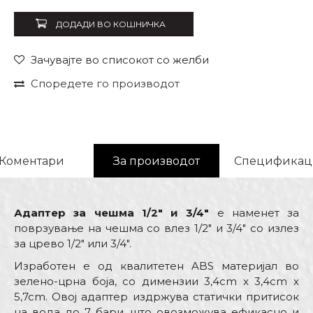
ДОДАДИ ВО КОШНИЧКА
Зачувајте во списокот со желби
Споредете го производот
Коментари
За производот
Спецификац
Адаптер за
чешма
1/2" и 3/4"
е наменет за
поврзување на чешма со влез 1/2" и 3/4" со излез
за црево 1/2" или 3/4".
Изработен е од квалитетен ABS материјал во
зелено-црна боја, со димензии 3,4cm x 3,4cm x
5,7cm. Овој адаптер издржува статички притисок
на вода до 7 бари, што овозможува ефикасно и