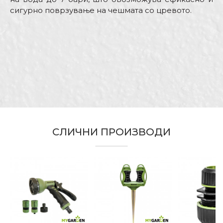
сигурно поврзување на чешмата со цревото.
Карактеристика
Вредност
Име/Прекар
Kатегорија
Фитинзи
Бренд
My Garden
Е-меил
Влез
3/4” или 1/2”
Занает
Градинари, Хоби
Излез
Машки “quick connect”
Порака
СЛИЧНИ ПРОИЗВОДИ
Материјал
АБС
ИСПРАТИ