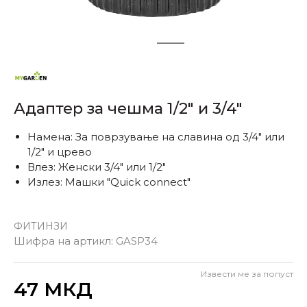
1
2
Адаптер за чешма 1/2" и 3/4"
Намена: За поврзување на славина од 3/4" или
1/2" и црево
Влез: Женски 3/4" или 1/2"
Излез: Машки "Quick connect"
ФИТИНЗИ
Шифра на артикл:
GASP34
Извести ме за попуст
Внеси количина
47
МКД