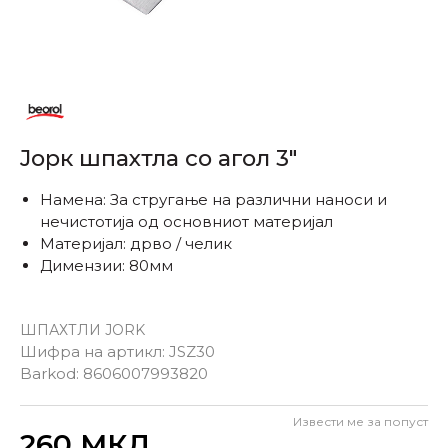
Јорк шпахтла со агол 3"
Намена: За стругање на различни наноси и
нечистотија од основниот материјал
Материјал: дрво / челик
Димензии: 80мм
ШПАХТЛИ JORK
Шифра на артикл:
JSZ30
Barkod:
8606007993820
Извести ме за попуст
Внеси количина
260
МКД