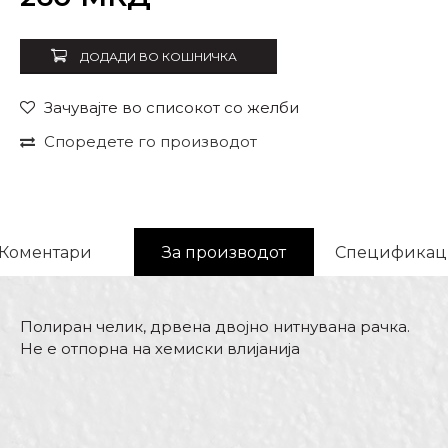
ДОДАДИ ВО КОШНИЧКА
Зачувајте во списокот со желби
Споредете го производот
Коментари
За производот
Спецификац
Полиран челик, дрвена двојно нитнувана рачка.
Не е отпорна на хемиски влијанија
Карактеристика
Вредност
Име/Прекар
Kатегорија
Шпахтли jork