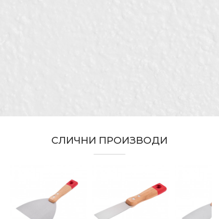
Бренд
Беорол
Е-меил
Керамичари, Лакери,
Занает
Молери и фарбари,
Паркетари, Столари
Тип
Јорк
Порака
СЛИЧНИ ПРОИЗВОДИ
ИСПРАТИ