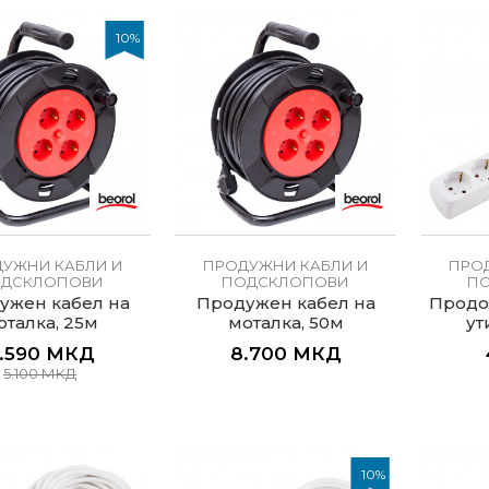
10
%
УЖНИ КАБЛИ И
ПРОДУЖНИ КАБЛИ И
ПРО
ДСКЛОПОВИ
ПОДСКЛОПОВИ
П
ужен кабел на
Продужен кабел на
Продо
оталка, 25м
моталка, 50м
ут
.590
МКД
8.700
МКД
5.100
МКД
10
%