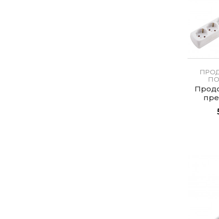
ПРОД
ПО
Продо
пре
вт