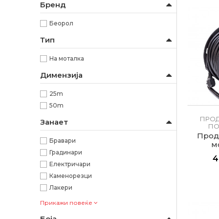
Бренд
Беорол
Тип
На моталка
Димензија
25m
50m
ПРОД
Занает
ПО
Прод
Бравари
м
Градинари
4
Електричари
Каменорезци
Лакери
Прикажи повеќе
Боја