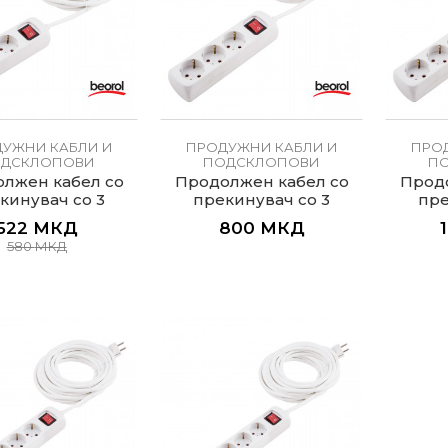
УЖНИ КАБЛИ И
ПРОДУЖНИ КАБЛИ И
ПРО
ДСКЛОПОВИ
ПОДСКЛОПОВИ
П
лжен кабел со
Продолжен кабел со
Продо
кинувач со 3
прекинувач со 3
пре
ишници, 1.4м
втишници, 3м
вт
522
МКД
800
МКД
580
МКД