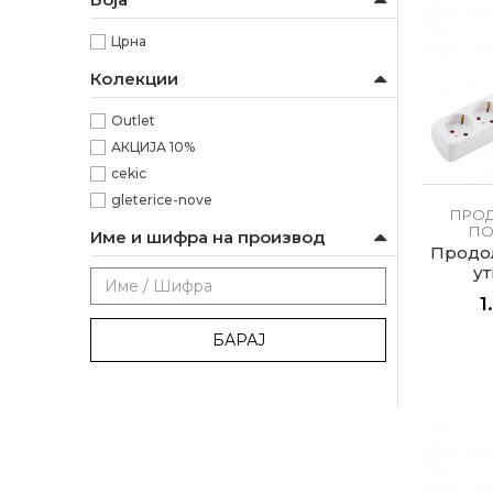
Црна
Колекции
Outlet
АКЦИЈА 10%
cekic
gleterice-nove
ПРОД
ПО
Име и шифра на производ
Продол
ут
1
БАРАЈ