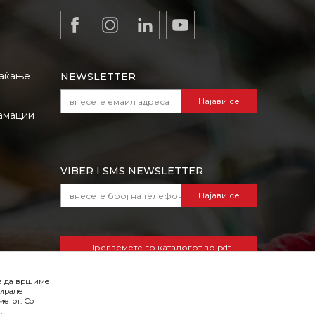
лаќање
NEWSLETTER
Најави се
амации
VIBER I SMS NEWSLETTER
Најави се
Превземете го каталогот во pdf
формат
ба да вршиме
зирале
етот. Со
.