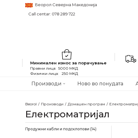
Беорол Северна Македонија
Call centar: 078 289 722
Минимален износ за порачување
Правни лица: 5000 МКД
Физички лица: 250 МКД
Производи
Ново во понудата
Beorol
Производи
Домашен програм
Електроматри
Електроматријал
Продужни кабли и подсклопови
(14)