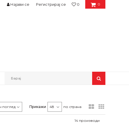
Најави се
Регистрирај се
0
0
Барај
Прикажи
по страна
14
производи