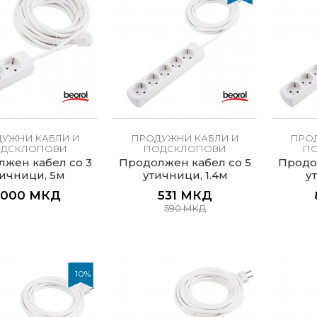
УЖНИ КАБЛИ И
ПРОДУЖНИ КАБЛИ И
ПРО
ДСКЛОПОВИ
ПОДСКЛОПОВИ
П
жен кабел со 3
Продолжен кабел со 5
Продо
ичници, 5м
утичници, 1.4м
у
.000
МКД
531
МКД
590
МКД
10
%