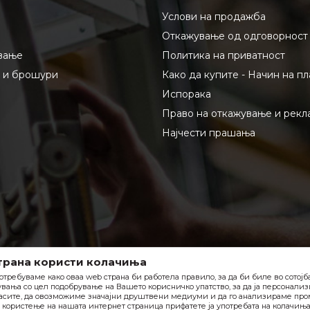
Услови на продажба
Откажување од одговорност
вање
Политика на приватност
и и брошури
Како да купите - Начин на п
Испорака
Право на откажување и рекл
Најчести прашања
трана користи колачиња
отребуваме како оваа web страна би работела правило, за да би биле во сотој
вања со цел подобрување на Вашето корисничко упатство, за да ја персонали
асите, да овозможиме значајни друштвени медиуми и да го анализираме пром
користење на нашата интернет страница прифатете ја употребата на колачиња