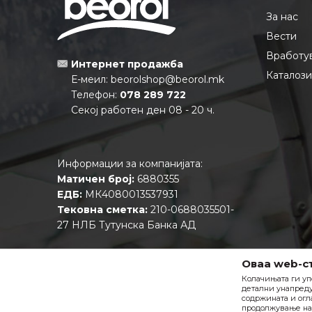
За нас
Вести
Вработу
Интернет продажба
Каталоз
Е-меил:
beorolshop@beorol.mk
Телефон:
078 289 722
Секој работен ден 08 - 20 ч.
Информации за компанијата:
Матичен број:
6880355
ЕДБ:
МК4080013537931
Тековна сметка:
210-0688035501-
27 НЛБ Тутунска Банка АД
Оваа web-с
Колачињата ги уп
детални унапреду
содржината и огл
продолжување на 