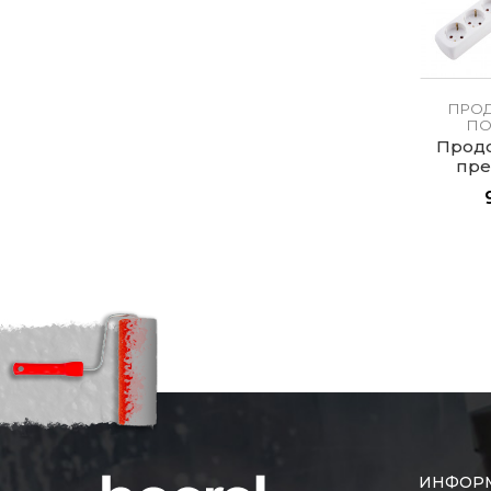
ПРОД
ПО
Продо
пре
вт
ИНФОР