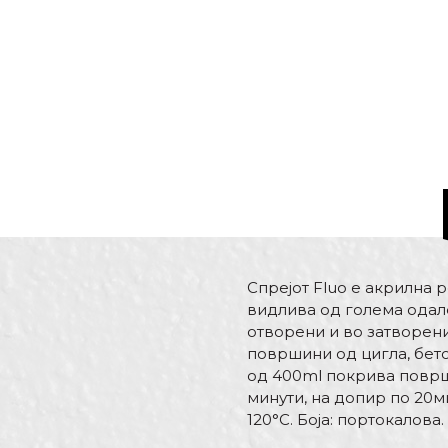
Спрејот Fluo е акрилна 
видлива од голема одале
отворени и во затворени
површини од цигла, бето
од 400ml покрива површи
минути, на допир по 20м
120°C. Боја: портокалова.