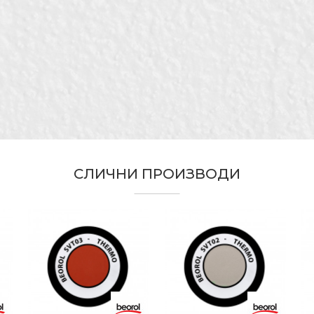
Вредност
Е-меил
Термо и флуо спрееви
Портокалова
Беорол
Бравари, Заварувачи, Лакери, Махничари, Молери и ф
Столари, Тапетари, Хоби
100 - 120ᵒC
СЛИЧНИ ПРОИЗВОДИ
Флуоресцентни