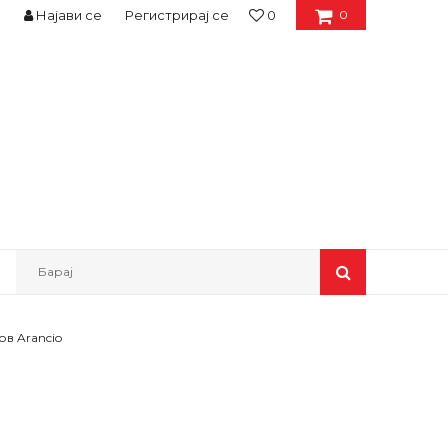
Најави се
Регистрирај се
0
0
Барај
в Arancio