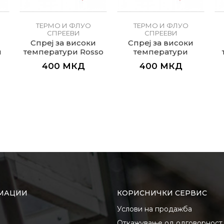
ТЕРМО И ФЛУО
ТЕРМО И ФЛУО
СПРЕЕВИ
СПРЕЕВИ
Спреј за високи
Спреј за високи
л
температури Rosso
температури
сребрен Alluminio
400
МКД
400
МКД
МАЦИИ
КОРИСНИЧКИ СЕРВИС
Услови на продажба
Откажување од одговорност