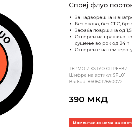
Спреј флуо порто
За надворешна и внатр
Без олово, без CFC, брз
Зафаќа површина од 1,5 
Отпорен на прашина по 
сушење во рок од 24 h
Отпорен е на температу
ТЕРМО И ФЛУО СПРЕЕВИ
Шифра на артикл:
SFL01
Barkod:
8606017650072
Внеси
390
МКД
Моментално нема на сост