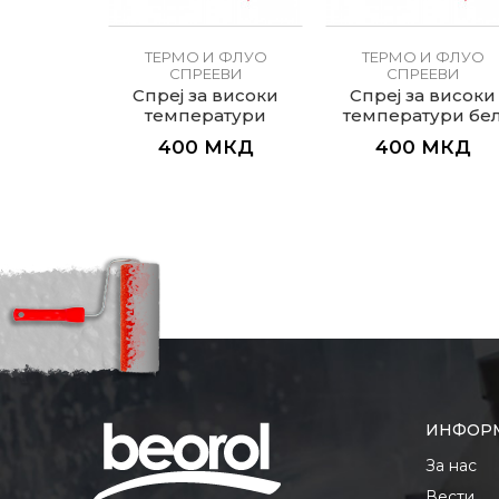
 ФЛУО
ТЕРМО И ФЛУО
ТЕРМО И ФЛУО
ЕВИ
СПРЕЕВИ
СПРЕЕВИ
уо жолт
Спреј за високи
Спреј за високи
lo
температури
температури бе
Transparente
Bianco
МКД
400
МКД
400
МКД
ИНФОР
За нас
Вести