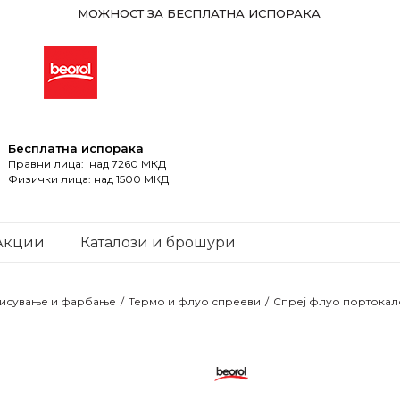
МОЖНОСТ ЗА БЕСПЛАТНА ИСПОРАКА
Бесплатна испорака
Правни лица: над 7260 МКД
Физички лица: над 1500 МКД
Акции
Каталози и брошури
дисување и фарбање
Термо и флуо спрееви
Спреј флуо портокало