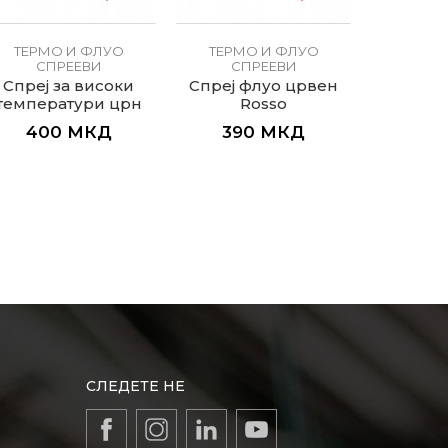
ТЕРМО И ФЛУО
ТЕРМО И ФЛУО
ТЕРМ
СПРЕЕВИ
СПРЕЕВИ
СП
Спреј за високи
Спреј флуо црвен
Спреј ф
температури црн
Rosso
Nero
400
МКД
390
МКД
39
СЛЕДЕТЕ НЕ