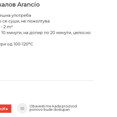
калов Arancio
ешна употреба
о се суши, не пожолтува
- 2 m²
10 минути, на допир по 20 минути, целосно
ри од 100-120°C
 количина
Obavesti me kada proizvod
ојба
ponovo bude dostupan