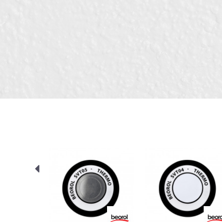
Карактеристика
Име/Прекар
Kатегорија
Боја
Бренд
Порака
Занает
Отпорност на
температура
Тип
ИСПРАТИ