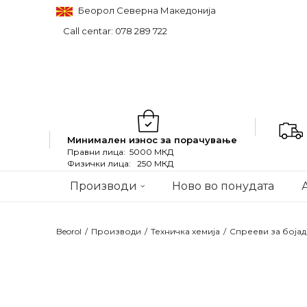
Беорол Северна Македонија
Call centar: 078 289 722
Минимален износ за порачување
Правни лица: 5000 МКД
Физички лица: 250 МКД
Производи
Ново во понудата
Beorol
Производи
Техничка хемија
Спрееви за боја