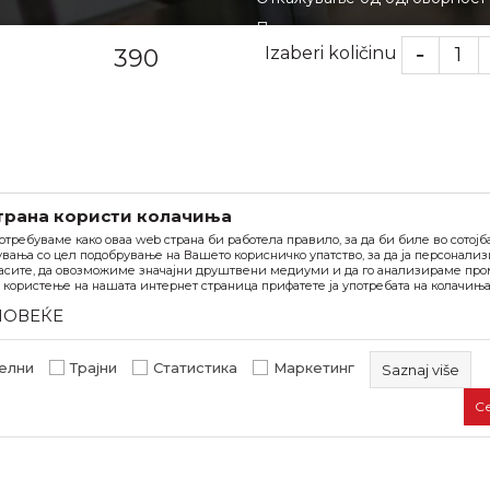
вање
Политика на приватност
Izaberi količinu
390
и и брошури
Како да купите - Начин на п
Испорака
Право на откажување и рекл
Најчести прашања
трана користи колачиња
отребуваме како оваа web страна би работела правило, за да би биле во сотој
вања со цел подобрување на Вашето корисничко упатство, за да ја персонали
асите, да овозможиме значајни друштвени медиуми и да го анализираме пром
користење на нашата интернет страница прифатете ја употребата на колачиња
ПОВЕЌЕ
елни
Трајни
Статистика
Маркетинг
Saznaj više
С
Задолжителните колачиња ја прават страницата употреб
овозможуваат основни функции, како што се навигација 