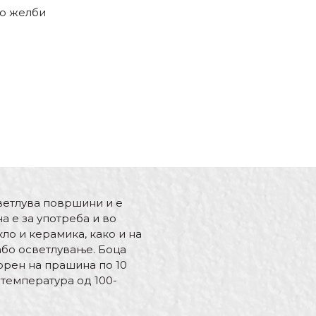
со желби
светлува површини и е
а е за употреба и во
ло и керамика, како и на
або осветлување. Боца
порен на прашина по 10
 температура од 100-