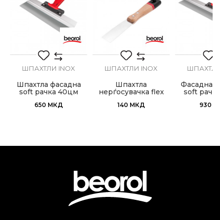
ШПАХТЛИ INOX
ШПАХТЛИ INOX
ШПАХТЛИ
Шпахтла фасадна
Шпахтла
Фасадна ш
soft рачка 40цм
нерѓосувачка flex
soft рачк
30mm
650
МКД
140
МКД
930
М