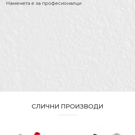
Наменета е за професионалци
Карактеристика
Вредност
Име/Прекар
Kатегорија
Шпахтли inox
Бренд
Беорол
Е-меил
Димензија
5”
Гипсари, Електричари,
Изолатори, Керамичари,
Занает
Лакери, Молери и фарбари,
Порака
Столари, Фасадери
Материјал
Нерѓосувачки челик
СЛИЧНИ ПРОИЗВОДИ
ИСПРАТИ