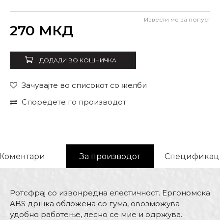
Извести ме за попуст
Внеси количина
270
МКД
ДОДАДИ ВО КОШНИЧКА
Зачувајте во списокот со желби
Споредете го производот
Коментари
За производот
Спецификац
Ротсфрај со извонредна елестичност. Ергономска
ABS дршка обложена со гума, овозможува
удобно работење, лесно се мие и одржува.