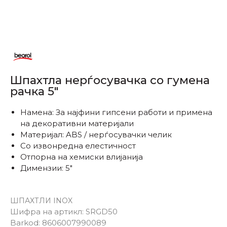
Шпахтла нерѓосувачка со гумена
рачка 5"
Намена: За најфини гипсени работи и примена
на декоративни материјали
Материјал: ABS / нерѓосувачки челик
Со извонредна елестичност
Отпорна на хемиски влијанија
Димензии: 5"
ШПАХТЛИ INOX
Шифра на артикл:
SRGD50
Barkod:
8606007990089