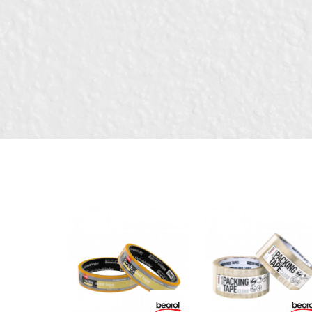
Порака
Вид на лепак
Димензија
Занает
Материјал
ИСПРАТИ
Перформанси 1
Перформанси 3
Тип