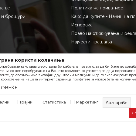
вање
Политика на приватност
и и брошури
Како да купите - Начин на п
Испорака
Право на откажување и рекл
Најчести прашања
трана користи колачиња
отребуваме како оваа web страна би работела правило, за да би биле во сотој
вања со цел подобрување на Вашето корисничко упатство, за да ја персонали
асите, да овозможиме значајни друштвени медиуми и да го анализираме пром
користење на нашата интернет страница прифатете ја употребата на колачиња
ПОВЕЌЕ
елни
Трајни
Статистика
Маркетинг
Saznaj više
С
Задолжителните колачиња ја прават страницата употреб
овозможуваат основни функции, како што се навигација 