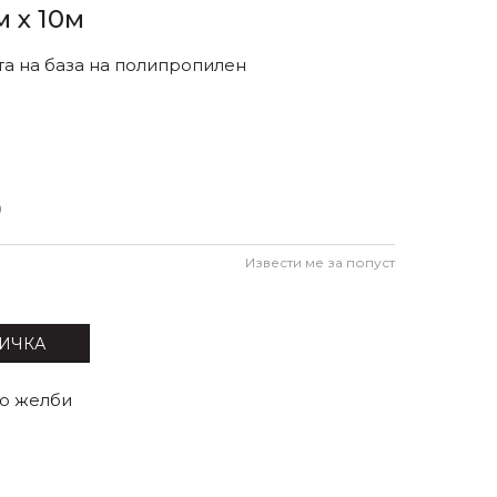
м x 10м
та на база на полипропилен
0
Извести ме за попуст
ИЧКА
со желби