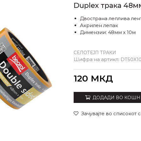
Duplex трака 48м
Двострана леплива лен
Акрилен лепак
Димензии: 48мм х 10м
СЕЛОТЕЈП ТРАКИ
Шифра на артикл:
DT50X1
Внеси количина
120
МКД
ДОДАДИ ВО КОШН
Зачувајте во списокот 