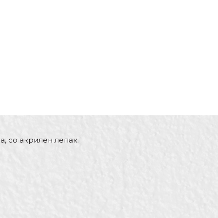
, со акрилен лепак.