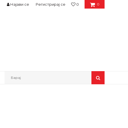
Најави се
Регистрирај се
0
0
Барај