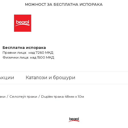
МОЖНОСТ ЗА БЕСПЛАТНА ИСПОРАКА
Бесплатна испорака
Правни лица: над 7260 МКД
Физички лица: над 1500 МКД
Акции
Каталози и брошури
аки
Селотејп траки
Duplex трака 48мм x 10м