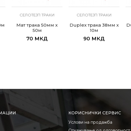
СЕЛОТЕЈП ТРАКИ
СЕЛОТЕЈП ТРАКИ
0м
Мат трака 50мм x
Duplex трака 38мм x
D
50м
10м
70
МКД
90
МКД
МАЦИИ
КОРИСНИЧКИ СЕРВИС
Услови на продажба
Откажување од одговорност