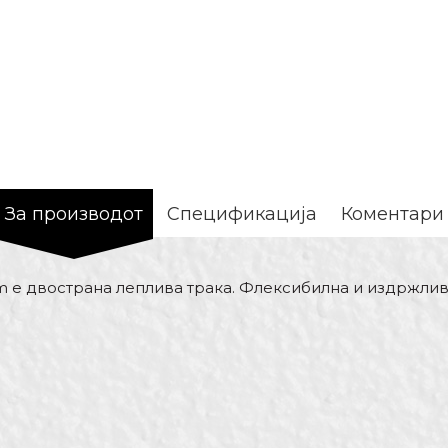
За производот
Спецификација
Коментари
m е двострана леплива трака. Флексибилна и издржлива
Вредност
Е-меил
Селотејп траки
Жолта/Бела
Беорол