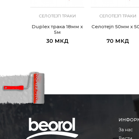
СЕЛОТЕЈП ТРАКИ
СЕЛОТЕЈП ТРАКИ
Duplex трака 18мм x
Селотејп 50мм x 5
5м
30
МКД
70
МКД
ИНФОР
За нас
Вести