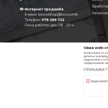
Вработу
Интернет продажба
Каталоз
Е-меил:
beorolshop@beorol.mk
Телефон:
078 289 722
Секој работен ден 08 - 20 ч.
Информации за компанијата:
Оваа web-с
Матичен број:
6880355
Колачињата ги уп
ЕДБ:
МК4080013537931
детални унапреду
Тековна сметка:
210-0688035501-
содржината и огл
продолжување на 
27 НЛБ Тутунска Банка АД
ПРИКАЖИ 
Задолжит
Задолжителни