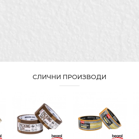
Акрилен лепак
48mm x 10m
Електричари, Изолатори, Монтери, Столари, Тапета
Силиконизирана хартија/Полипропилен
Не сотава траги од лепак
Леплива од двете страни
СЛИЧНИ ПРОИЗВОДИ
Двострано леплива трака