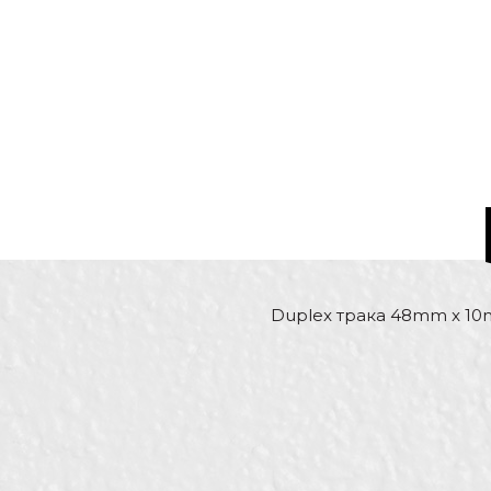
Duplex трака 48mm x 10
Карактеристика
Име/Прекар
Kатегорија
Боја
Бренд