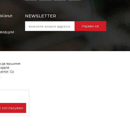
лаќање
NEWSLETTER
Најави се
амации
VIBER I SMS NEWSLETTER
ба да вршиме
Најави се
зирале
етот. Со
.
Превземете го каталогот во pdf
формат
е согласувам
лива, односно
на страницата