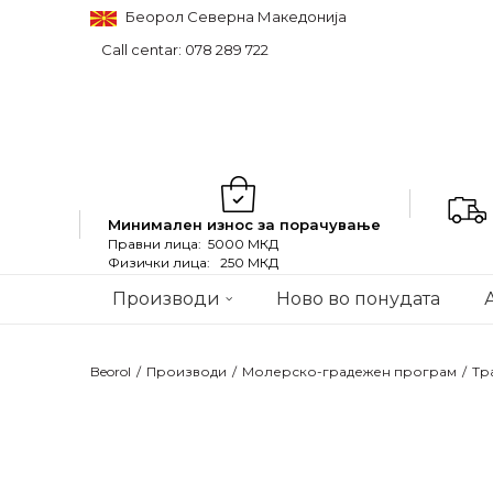
Беорол Северна Македонија
Call centar: 078 289 722
Минимален износ за порачување
Правни лица: 5000 МКД
Физички лица: 250 МКД
Производи
Ново во понудата
Beorol
Производи
Молерско-градежен програм
Тр