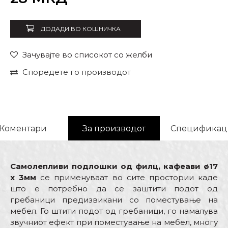
ДОДАДИ ВО КОШНИЧКА
Зачувајте во списокот со желби
Споредете го производот
Коментари
За производот
Спецификац
Самолепливи подлошки од филц, кафеави ø17
x 3мм
се применуваат во сите простории каде
што е потребно да се заштити подот од
гребаници предизвикани со поместување на
мебел. Го штити подот од гребаници, го намалува
звучниот ефект при поместување на мебел, многу