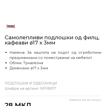
Самолепливи подлошки од филц,
кафеави ø17 x 3мм
Намена: За заштита на подот од огреботини
предизвикани со поместување на мебелот
Облик: Тркалезна
Димензии: ø17 x 3мм
ПОДЛОШКИ И ОДБОЈНИЦИ
Шифра на артикл:
SPFBR17
Извести ме за попуст
Внеси количина
28
МКД