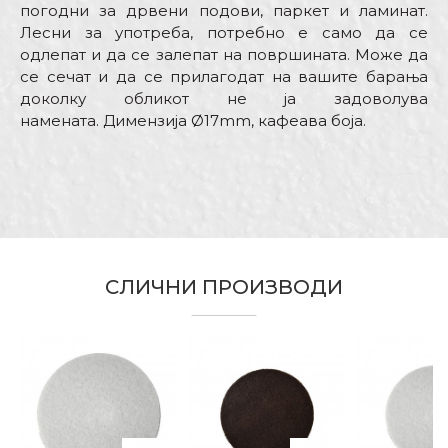
погодни за дрвени подови, паркет и ламинат.
Лесни за употреба, потребно е само да се
одлепат и да се залепат на површината. Може да
се сечат и да се прилагодат на вашите барања
доколку обликот не ја задоволува
намената. Димензија Ø17mm, кафеава боја.
Карактеристика
Вредност
Име/Прекар
Kатегорија
Подлошки и одбојници
Боја
Кафеава
Е-меил
Бренд
Беорол
СЛИЧНИ ПРОИЗВОДИ
Димензија
ø17mm
Занает
Хоби
Порака
Облик
Кнужна