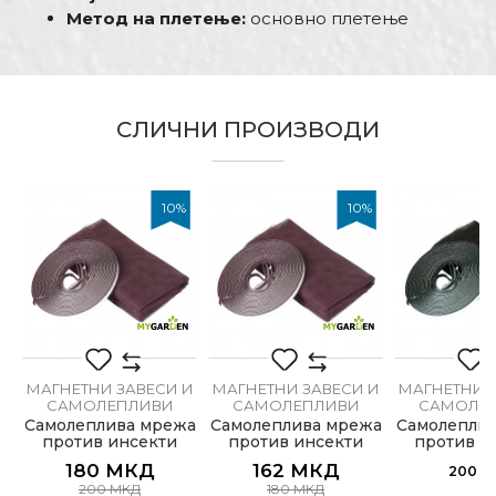
Метод на плетење:
основно плетење
Карактеристика
Вредност
Име/Прекар
Магнетни завеси и
Kатегорија
самолепливи мрежици за
СЛИЧНИ ПРОИЗВОДИ
комарци
Е-меил
Боја
Сива
10
%
10
%
Бренд
My Garden
Димензија
100 x 130cm
Порака
Занает
Столари, Хоби
Тип
Самолеплива
И
МАГНЕТНИ ЗАВЕСИ И
МАГНЕТНИ ЗАВЕСИ И
МАГНЕТНИ 
САМОЛЕПЛИВИ
САМОЛЕПЛИВИ
САМОЛЕ
МРЕЖИЦИ ЗА
МРЕЖИЦИ ЗА
МРЕЖИЦ
Самолеплива мрежа
Самолеплива мрежа
Самолепли
КОМАРЦИ
КОМАРЦИ
КОМА
против инсекти
против инсекти
против и
ИСПРАТИ
130х150мм, кафеава
100x130мм, кафеава
130х150мм
180
МКД
162
МКД
200
М
200
МКД
180
МКД