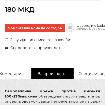
Внеси количина
180
МКД
Obavesti me kada
Моментално нема на состојба
ponovo bude dos
Зачувајте во списокот со желби
Споредете го производот
Коментари
За производот
Спецификац
Самолеплива мрежа против инсекти
100х130мм, сива
обезбедува сигурна заштита од
инсекти, овозможувајќи непречен проток на свеж