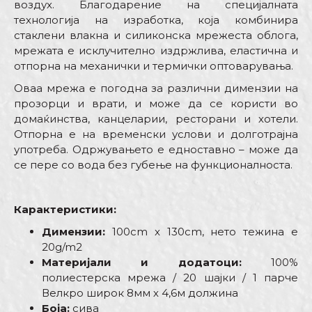
воздух. Благодарение на специјалната
технологија на изработка, која комбинира
стаклени влакна и силиконска мрежеста облога,
мрежата е исклучително издржлива, еластична и
отпорна на механички и термички оптоварувања.
Оваа мрежа е погодна за различни димензии на
прозорци и врати, и може да се користи во
домаќинства, канцеларии, ресторани и хотели.
Отпорна е на временски услови и долготрајна
употреба. Одржувањето е едноставно – може да
се пере со вода без губење на функционалноста.
Карактеристики:
Димензии:
100cm x 130cm, нето тежина е
20g/m2
Материјали и додатоци:
100%
полиестерска мрежа / 20 шајки / 1 парче
Велкро широк 8мм х 4,6м должина
Боја:
сива