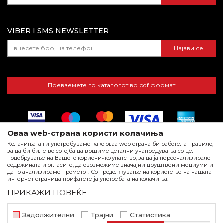
Банка АД
Најчести прашања
VIBER I SMS NEWSLETTER
Најави се
Превземете го каталогот во pdf формат
Оваа web-страна користи колачиња
Колачињата ги употребуваме како оваа web страна би работела правило,
за да би биле во сотојба да вршиме детални унапредувања со цел
подобрување на Вашето корисничко упатство, за да ја персонализирале
Самолеплива мрежа против
содржината и огласите, да овозможиме значајни друштвени медиуми и
да го анализираме прометот. Со продолжување на користење на нашата
инсекти 100х130мм, сива
Настојуваме да бидеме по прецизни во описот на производите,
интернет страница прифатете ја употребата на колачиња.
прикажувањето на слики и самите цена, но не можеме да
Магнетни завеси и самолепливи
ПРИКАЖИ ПОВЕЌЕ
гарантираме дека сите информации се комплетни и без грешка.
мрежици за комарци
Сите артикли прикажани на сајтот се дел од нашата понуда и тоа
не подразбира дека се достапни во секој момент.
180
Задолжителни
Трајни
Статистика