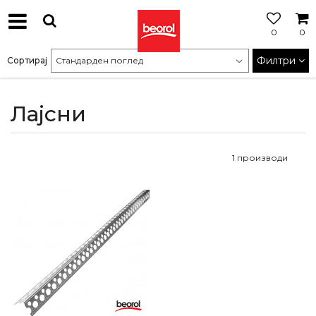
0
0
МОЖНОСТ
ЗА
Филтри
Сортирај
БЕСПЛАТНА
ИСПОРАКА
Лајсни
1
производи