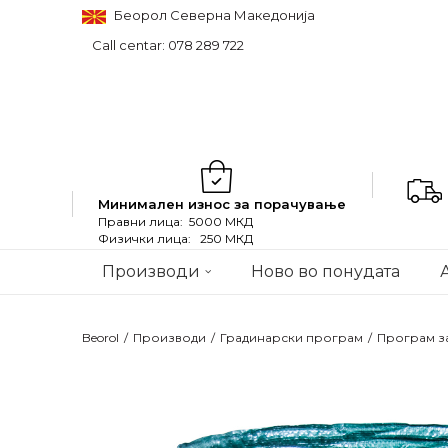
Беорол Северна Македонија
Call centar: 078 289 722
Минимален износ за порачување
Правни лица: 5000 МКД
Физички лица: 250 МКД
Производи
Ново во понудата
Beorol
Производи
Градинарски програм
Програм з