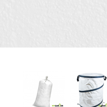
Kатегорија
Бренд
Димензија
Порака
Занает
Зафатнина
Материјал
ИСПРАТИ