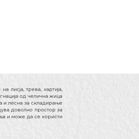
 лисја, трева, хартија,
егнација од челична жица
а и лесна за складирање
дува доволно простор за
ња и може да се користи