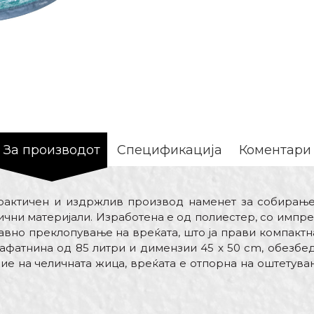
За производот
Спецификација
Коментари
актичен и издржлив производ наменет за собирање на
ични материјали. Изработена е од полиестер, со импр
вно преклопување на вреќата, што ја прави компактн
 зафатнина од 85 литри и димензии 45 x 50 cm, обезбе
ие на челичната жица, вреќата е отпорна на оштетува
Вредност
Е-меил