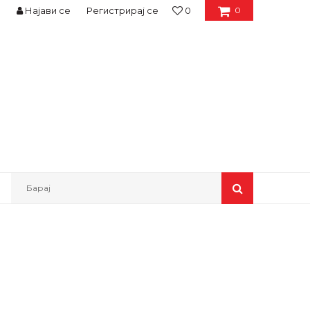
Најави се
Регистрирај се
0
0
Барај