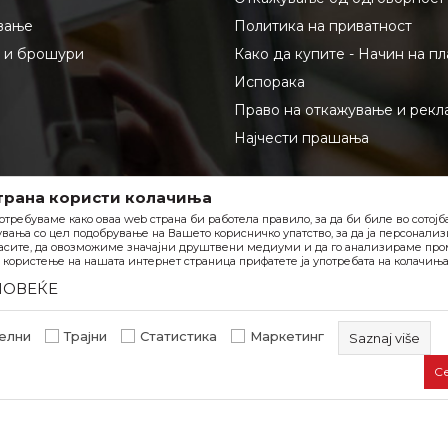
вање
Политика на приватност
и и брошури
Како да купите - Начин на п
Испорака
Право на откажување и рекл
Најчести прашања
трана користи колачиња
отребуваме како оваа web страна би работела правило, за да би биле во сотој
вања со цел подобрување на Вашето корисничко упатство, за да ја персонали
асите, да овозможиме значајни друштвени медиуми и да го анализираме пром
користење на нашата интернет страница прифатете ја употребата на колачиња
ПОВЕЌЕ
елни
Трајни
Статистика
Маркетинг
Saznaj više
С
Задолжителните колачиња ја прават страницата употреб
овозможуваат основни функции, како што се навигација 