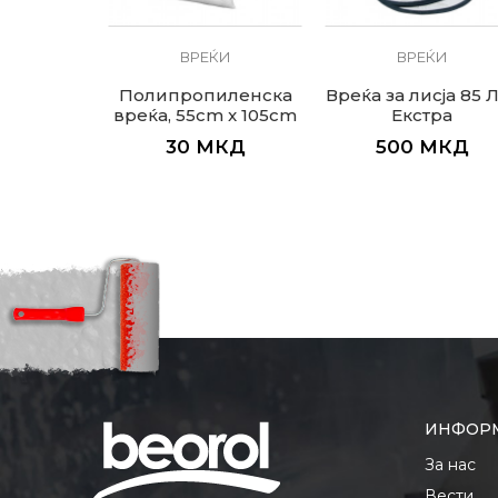
ВРЕЌИ
ВРЕЌИ
Полипропиленска
Вреќа за лисја 85 
вреќа, 55cm x 105cm
Екстра
30
МКД
500
МКД
ИНФОР
За нас
Вести