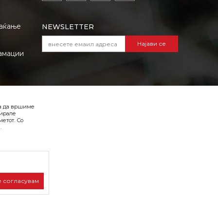
лаќање
NEWSLETTER
Најави се
амации
VIBER I SMS NEWSLETTER
ба да вршиме
Најави се
зирале
етот. Со
.
Превземете го каталогот во pdf
формат
е согласувам
лива, односно
на страницата