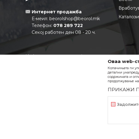
Вработу
Интернет продажба
Каталоз
Е-меил:
beorolshop@beorol.mk
Телефон:
078 289 722
Секој работен ден 08 - 20 ч.
Информации за компанијата:
Оваа web-с
Матичен број:
6880355
Колачињата ги уп
ЕДБ:
МК4080013537931
детални унапреду
Тековна сметка:
210-0688035501-
содржината и огл
продолжување на 
27 НЛБ Тутунска Банка АД
ПРИКАЖИ 
Задолжит
Задолжителни