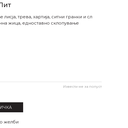
 Лит
лисја, трева, хартија, ситни гранки и сл
чна жица, едноставно склопување
Извести ме за попуст
ИЧКА
со желби