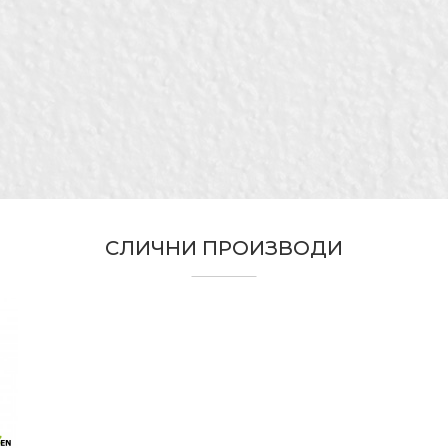
Вреќи
My Garden
45 x 50cm
Градинари, Хоби
85lit
Полиестер PE
СЛИЧНИ ПРОИЗВОДИ