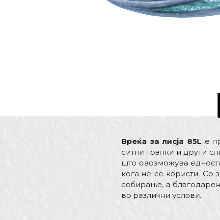
Вреќа за лисја 85L
е пр
ситни гранки и други сл
што овозможува едноста
кога не се користи. Со
собирање, а благодарен
во различни услови.
Карактеристика
Име/Прекар