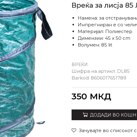
Вреќа за лисја 85
Намена: за отстранување 
Инпрегниран е со чели
Материјал: Полиестер
Димензии: 45 x 50 cm
Волумен: 85 lit
ВРЕЌИ
Шифра на артикл:
DL85
Barkod:
8606017651789
Внеси количина
350
МКД
ДОДАДИ ВО КОШН
Зачувајте во списокот 