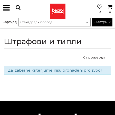
0
0
МОЖНОСТ
ЗА
Филтри
Сортирај
БЕСПЛАТНА
ИСПОРАКА
Штрафови и типли
0
производи
Za izabrane kriterijume nisu pronađeni proizvodi!