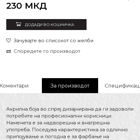
Внеси количина
230
МКД
ДОДАДИ ВО КОШНИЧКА
Зачувајте во списокот со желби
Споредете го производот
Коментари
За производот
Спецификац
Акрилна боја во спреј дизајнирана да ги задоволи
потребите на професионални корисници.
Наменета е за надворешна и внатрешна
употреба. Поседува карактеристика за одлично
припојување и погодна е за фарбање на