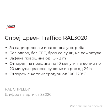
Спреј црвен Traffico RAL3020
За надворешна и внатрешна употреба
Без олово, без CFC, брзо се суши, не пожолтува
Зафаќа површина од 1,5 - 2 m²
Отпорен на прашина по 10 минути, на допир по
20 минути, целосно сушење во рок од 24 h
Отпорен е на температури од 100-120°C
RAL СПРЕЕВИ
Шифра на артикл:
S3020
Извести ме за попуст