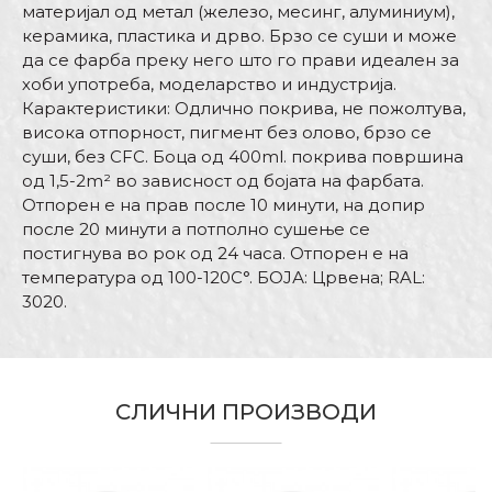
материјал од метал (железо, месинг, алуминиум),
керамика, пластика и дрво. Брзо се суши и може
да се фарба преку него што го прави идеален за
хоби употреба, моделарство и индустрија.
Карактеристики: Одлично покрива, не пожолтува,
висока отпорност, пигмент без олово, брзо се
суши, без CFC. Боца од 400ml. покрива површина
од 1,5-2m² во зависност од бојата на фарбата.
Отпорен е на прав после 10 минути, на допир
после 20 минути а потполно сушење се
постигнува во рок од 24 часа. Отпорен е на
температура од 100-120С°. БОЈА: Црвена; RAL:
3020.
Карактеристика
Вредност
Име/Прекар
Kатегорија
RAL спрееви
СЛИЧНИ ПРОИЗВОДИ
Ral
RAL3020
Е-меил
Боја
Црвена