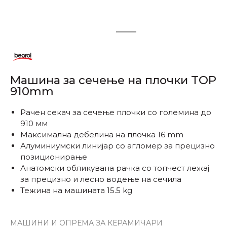
1
2
Машина за сечење на плочки TOP
910mm
Рачен секач за сечење плочки со големина до
910 мм
Максимална дебелина на плочка 16 mm
Алуминиумски линијар со агломер за прецизно
позиционирање
Анатомски обликувана рачка со топчест лежај
за прецизно и лесно водење на сечила
Тежина на машината 15.5 kg
МАШИНИ И ОПРЕМА ЗА КЕРАМИЧАРИ