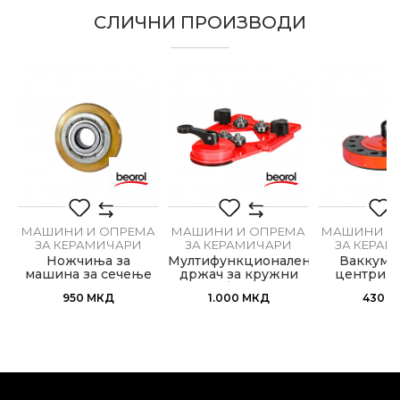
Kатегорија
керамичари
СЛИЧНИ ПРОИЗВОДИ
Е-меил
Бренд
Беорол
Занает
Керамичари
Порака
А
МАШИНИ И ОПРЕМА
МАШИНИ И ОПРЕМА
МАШИНИ И
ЗА КЕРАМИЧАРИ
ЗА КЕРАМИЧАРИ
ЗА КЕРА
а
Ножчиња за
Мултифункционален
Ваккум а
машина за сечење
држач за кружни
центрир
ИСПРАТИ
на плочки
пили Ø20-83mm
дијамантск
950
МКД
1.000
МКД
430
М
Ø22xØ6x6mm