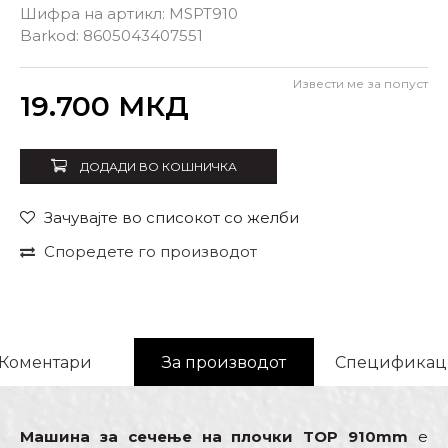
Шифра на артикл:
MSPT910
Barkod:
8605043407551
Извести ме за попуст
Внеси количина
19.700
МКД
ДОДАДИ ВО КОШНИЧКА
Зачувајте во списокот со желби
Споредете го производот
Коментари
За производот
Спецификац
Машина за сечење на плочки TOP 910mm
е