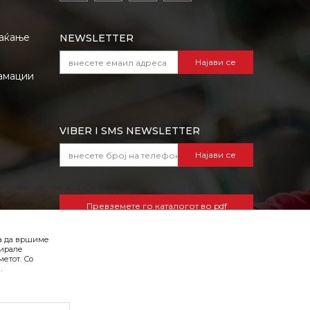
лаќање
NEWSLETTER
Најави се
амации
VIBER I SMS NEWSLETTER
Најави се
Превземете го каталогот во pdf
формат
ба да вршиме
зирале
етот. Со
.