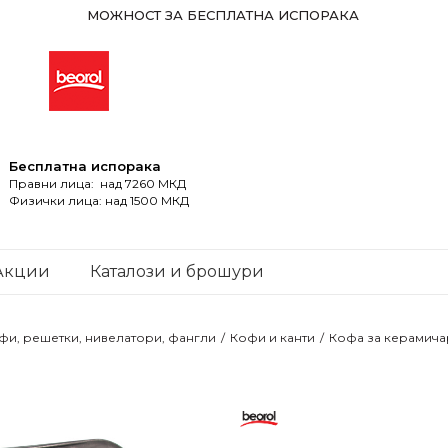
МОЖНОСТ ЗА БЕСПЛАТНА ИСПОРАКА
Бесплатна испорака
Правни лица: над 7260 МКД
Физички лица: над 1500 МКД
Акции
Каталози и брошури
фи, решетки, нивелатори, фангли
Кофи и канти
Кофа за керамичар