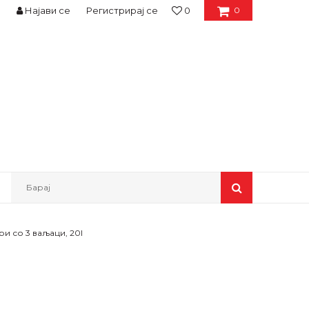
Најави се
Регистрирај се
0
0
Барај
и со 3 ваљаци, 20l