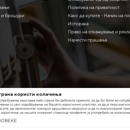
вање
Политика на приватност
и и брошури
Како да купите - Начин на п
Испорака
Право на откажување и рекл
Најчести прашања
трана користи колачиња
отребуваме како оваа web страна би работела правило, за да би биле во сотој
вања со цел подобрување на Вашето корисничко упатство, за да ја персонали
асите, да овозможиме значајни друштвени медиуми и да го анализираме пром
користење на нашата интернет страница прифатете ја употребата на колачиња
ПОВЕЌЕ