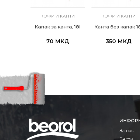
КАНТИ
КОФИ И КАНТИ
КОФИ И КАНТИ
 текме
Капак за канта, 18l
Канта без капак 1
ит
МКД
70
МКД
350
МКД
ИНФОР
За нас
Вести