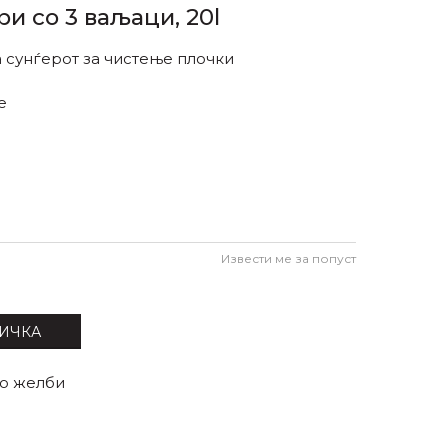
и со 3 ваљаци, 20l
 сунѓерот за чистење плочки
е
Извести ме за попуст
ИЧКА
со желби