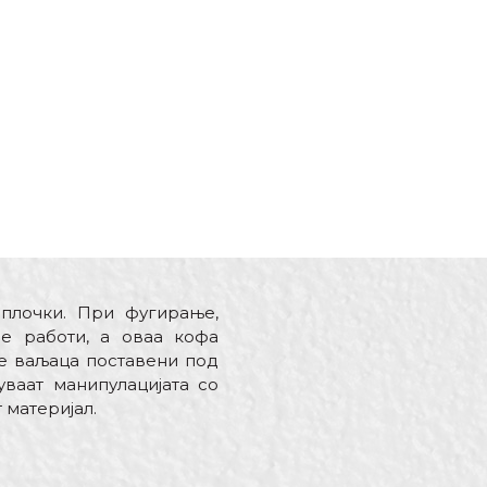
плочки. При фугирање,
е работи, а оваа кофа
те ваљаца поставени под
ваат манипулацијата со
 материјал.