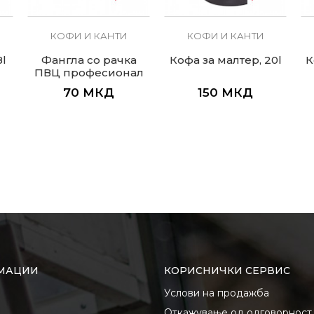
КОФИ И КАНТИ
КОФИ И КАНТИ
8l
Фангла со рачка
Кофа за малтер, 20l
К
ПВЦ професионал
70
МКД
150
МКД
МАЦИИ
КОРИСНИЧКИ СЕРВИС
Услови на продажба
Откажување од одговорност