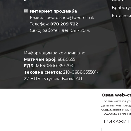
Вработу
Интернет продажба
Каталоз
Е-меил:
beorolshop@beorol.mk
Телефон:
078 289 722
Секој работен ден 08 - 20 ч.
Информации за компанијата:
Матичен број:
6880355
ЕДБ:
МК4080013537931
Тековна сметка:
210-0688035501-
27 НЛБ Тутунска Банка АД
Оваа web-с
Колачињата ги уп
детални унапреду
содржината и огл
продолжување на 
ПРИКАЖИ 