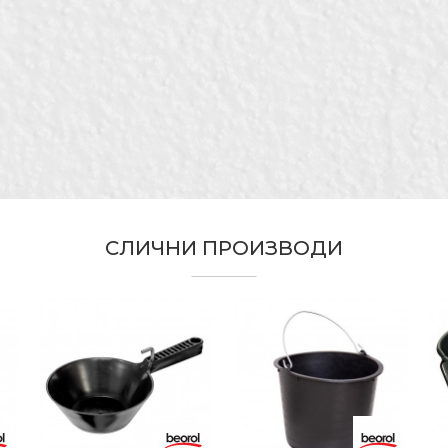
Црвена
Беорол
51 x 26 x 26cm
Керамичари
20lit
За миење на керамички сунѓер
СЛИЧНИ ПРОИЗВОДИ