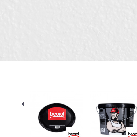
Боја
Бренд
Порака
Димензија
Занает
Зафатнина
Намена
ИСПРАТИ