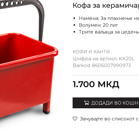
Кофа за керамичар
Намена: За плакнење на
Волумен: 20 лит
Трите ваљаца за цедењ
КОФИ И КАНТИ
Шифра на артикл:
KK20L
Barkod:
8606007990973
Внеси количина
1.700
МКД
ДОДАДИ ВО КОШН
Зачувајте во списокот 