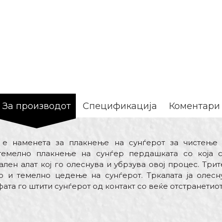
За производот
Спецификација
Коментари
 е наменета за плакнење на сунѓерот за чистење 
темелно плакнење на сунѓер пердашката со која с
лен алат кој го олеснува и убрзува овој процес. Три
о и темелно цедење на сунѓерот. Тркалата ја олесну
фата го штити сунѓерот од контакт со веќе отстранетиот
Вредност
Е-меил
Кофи и канти