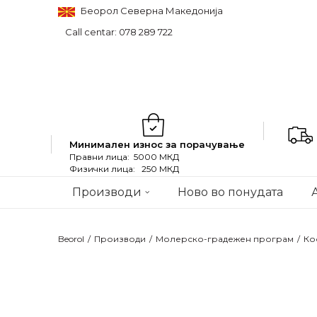
Беорол Северна Македонија
Call centar: 078 289 722
Минимален износ за порачување
Правни лица: 5000 МКД
Физички лица: 250 МКД
Производи
Ново во понудата
Beorol
Производи
Молерско-градежен програм
Ко