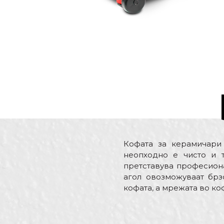
Кофата за керамичари
неопходно е чисто и 
претставува професиона
агол овозможуваат брз
кофата, а мрежата во ко
Карактеристика
Име/Прекар
Kатегорија